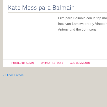
Film para Balmain con la top mo
Inez van Lamsweerde y Vinoodh
Antony and the Johnsons.
POSTED BY ADMIN
ON MAY - 15 - 2013
ADD COMMENTS
« Older Entries