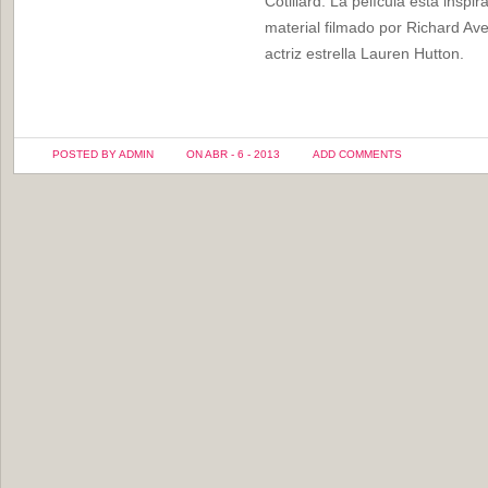
Cotillard. La película está inspi
material filmado por Richard Av
actriz estrella Lauren Hutton.
POSTED BY ADMIN
ON ABR - 6 - 2013
ADD COMMENTS