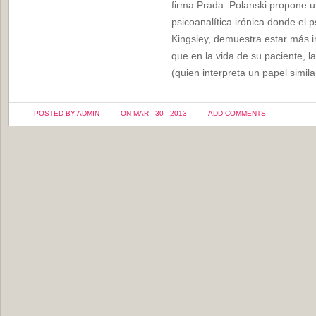
firma Prada. Polanski propone 
psicoanalítica irónica donde el p
Kingsley, demuestra estar más i
que en la vida de su paciente, l
(quien interpreta un papel simi
POSTED BY ADMIN
ON MAR - 30 - 2013
ADD COMMENTS