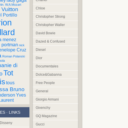
ley
lady gaga
Chanel
tin. W.A.Mozart
 Vuitton
Chloe
 Portillo
Christopher Strong
ion
Christopher Waller
llard
David Bowie
a menez
Dazed & Confused
e portman
nick
enelope Cruz
Diesel
a
Roman Polanski
Dior
pola
anie di
Documentales
Tot
o
Dolce&Gabanna
is
tous
Free People
ssa Bruno
General
nderson
Yves
Giorgio Armani
Laurent
Givenchy
ES · LINKS
GQ Magazine
 Disseny
Gucci