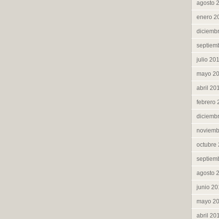
agosto 
enero 2
diciemb
septiem
julio 20
mayo 2
abril 20
febrero
diciemb
noviemb
octubre
septiem
agosto 
junio 2
mayo 2
abril 20