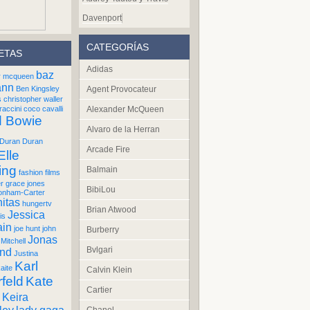
Davenport
CATEGORÍAS
ETAS
Adidas
baz
r mcqueen
ann
Ben Kingsley
Agent Provocateur
s
christopher waller
raccini
coco cavalli
Alexander McQueen
d Bowie
Alvaro de la Herran
Duran Duran
Arcade Fire
Elle
ing
Balmain
fashion films
er
grace jones
BibiLou
onham-Carter
itas
hungertv
Brian Atwood
Jessica
is
ain
joe hunt
john
Burberry
Jonas
Mitchell
Bvlgari
und
Justina
Karl
aite
Calvin Klein
feld
Kate
Cartier
Keira