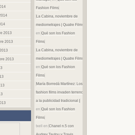
014
Fashion Films
 2014
La Cabina, noviembre de
014
mediometrajes | Quatre Films
re 2013
en
Qué son los Fashion
re 2013
Films
La Cabina, noviembre de
 2013
mediometrajes | Quatre Films
bre 2013
en
Qué son los Fashion
13
Films
013
María Borredá Martínez: Los
013
fashion films invaden terreno
13
a la publicidad tradicional |
013
en
Qué son los Fashion
Films
txell
en
Chanel n.5 con
Audrey Tautou y Travis