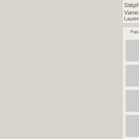
Stéph
Vane
Lauren
Popu