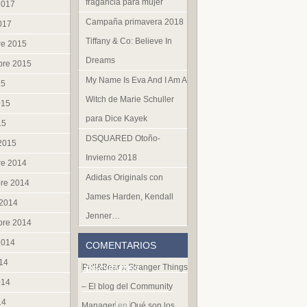
fragancia para mujer
2017
Campaña primavera 2018
017
Tiffany & Co: Believe In
re 2015
Dreams
bre 2015
My Name Is Eva And I Am A
15
Witch de Marie Schuller
015
para Dice Kayek
15
DSQUARED Otoño-
 2015
Invierno 2018
re 2014
Adidas Originals con
re 2014
James Harden, Kendall
 2014
Jenner…
bre 2014
2014
COMENTARIOS
014
Pull&Bear x Stranger Things
RECIENTES
014
– El blog del Community
14
Manager
en
Qué son los