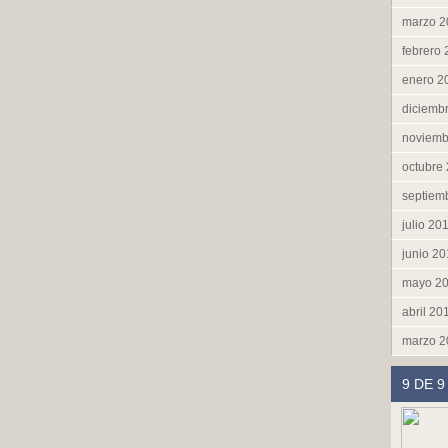
marzo 2
febrero
enero 2
diciemb
noviemb
octubre
septiem
julio 20
junio 2
mayo 2
abril 20
marzo 2
9 DE 9