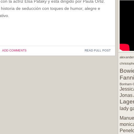
con la actriz Elsa Pataky y está dirigido por Paula Ortiz.
 historia de seducción con toques de humor, alegre e
tivo.
ADD COMMENTS
READ FULL POST
alexande
christophe
Bowi
Fann
Bonham-C
Jessic
Jonas 
Lager
lady g
Manuel
monic
Penel