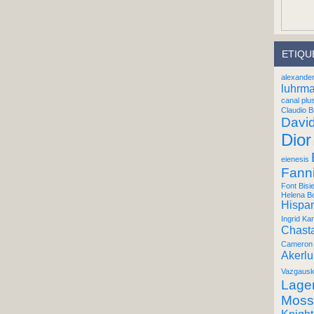
ETIQU
alexande
luhrm
canal plu
Claudio B
Davi
Dior
eienesis
Fann
Font Bisi
Helena B
Hispan
Ingrid Kar
Chast
Cameron 
Akerl
Vazgausk
Lager
Moss