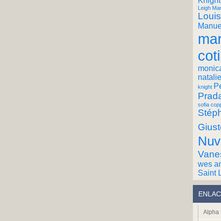
Knight
Leigh Mar
Louis
Manuel
mar
coti
monic
natali
P
knight
Prad
sofia cop
Stéph
Giust
Nuv
Vane
wes a
Saint 
ENLAC
Alpha