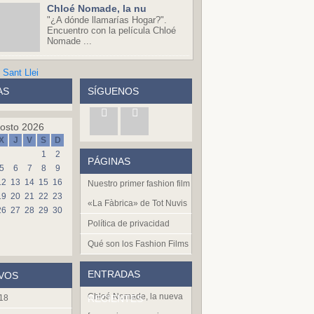
Chloé Nomade, la nu
"¿A dónde llamarías Hogar?".
Encuentro con la película Chloé
Nomade ...
AS
SÍGUENOS
osto 2026
X
J
V
S
D
1
2
PÁGINAS
5
6
7
8
9
12
13
14
15
16
Nuestro primer fashion film
19
20
21
22
23
«La Fàbrica» de Tot Nuvis
26
27
28
29
30
Política de privacidad
Qué son los Fashion Films
ENTRADAS
VOS
Chloé Nomade, la nueva
018
RECIENTES