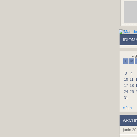
IDIOM
ag
L
M
3
4
10
11
17
18
24
25
31
« Jun
ARCHI
junio 2