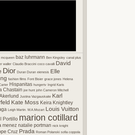
baz luhrmann
r mcqueen
Ben Kingsley
canal plus
David
r waller
Claudio Braccini
coco cavalli
Dior
e
Elle
Duran Duran
eienesis
ing
fashion films
Font Bisier
grace jones
Helena
Hispanitas
arter
hungertv
Ingrid Karis
a Chastain
joe hunt
john Cameron Mitchell
Karl
Akerlund
Justina Vazgauskaite
feld
Kate Moss
Keira Knightley
Louis Vuitton
aga
Leigh Martin. W.A.Mozart
marion cotillard
 Portillo
a menez
natalie portman
nick knight
Prada
ope Cruz
Roman Polanski
sofia coppola