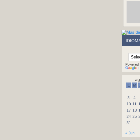
IDIOM
Powered 
T
ag
L
M
3
4
10
11
17
18
24
25
31
« Jun