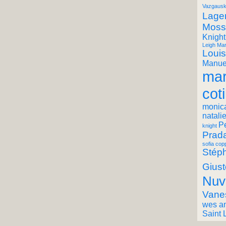
Vazgausk
Lager
Moss
Knight
Leigh Mar
Louis
Manuel
mar
coti
monic
natali
P
knight
Prad
sofia cop
Stéph
Giust
Nuv
Vane
wes a
Saint 