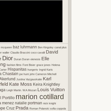
baz luhrmann
r mcqueen
Ben Kingsley
canal plus
David
r waller
Claudio Braccini
coco cavalli
Dior
e
Elle
Duran Duran
eienesis
ing
fashion films
Font Bisier
grace jones
Helena
Hispanitas
arter
hungertv
Ingrid Karis
a Chastain
joe hunt
john Cameron Mitchell
Karl
Akerlund
Justina Vazgauskaite
feld
Kate Moss
Keira Knightley
Louis Vuitton
aga
Leigh Martin. W.A.Mozart
marion cotillard
 Portillo
a menez
natalie portman
nick knight
Prada
ope Cruz
Roman Polanski
sofia coppola