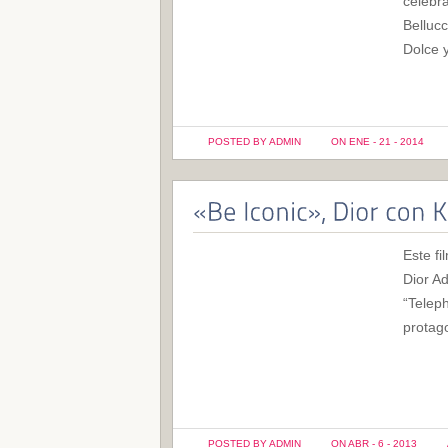
celebra
Belluc
Dolce 
POSTED BY ADMIN
ON ENE - 21 - 2014
Este fi
Dior Ad
“Telep
protag
POSTED BY ADMIN
ON ABR - 6 - 2013