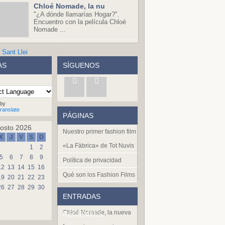
Chloé Nomade, la nu
"¿A dónde llamarías Hogar?".
Encuentro con la película Chloé
Nomade ...
AS
SÍGUENOS
by
ranslate
PÁGINAS
osto 2026
Nuestro primer fashion film
X
J
V
S
D
«La Fàbrica» de Tot Nuvis
1
2
5
6
7
8
9
Política de privacidad
12
13
14
15
16
Qué son los Fashion Films
19
20
21
22
23
26
27
28
29
30
ENTRADAS
Chloé Nomade, la nueva
RECIENTES