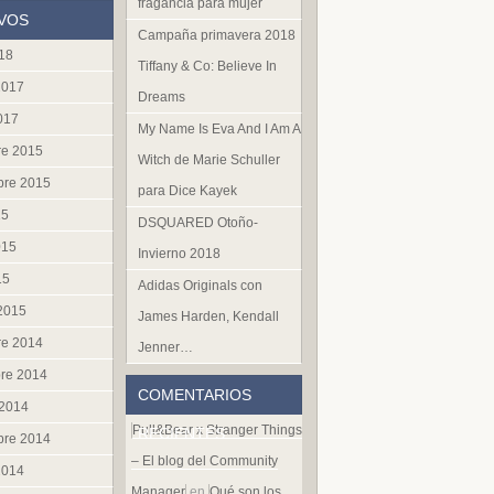
fragancia para mujer
VOS
Campaña primavera 2018
018
Tiffany & Co: Believe In
2017
Dreams
017
My Name Is Eva And I Am A
re 2015
Witch de Marie Schuller
bre 2015
para Dice Kayek
15
DSQUARED Otoño-
015
Invierno 2018
15
Adidas Originals con
 2015
James Harden, Kendall
re 2014
Jenner…
re 2014
COMENTARIOS
 2014
Pull&Bear x Stranger Things
RECIENTES
bre 2014
– El blog del Community
2014
Manager
en
Qué son los