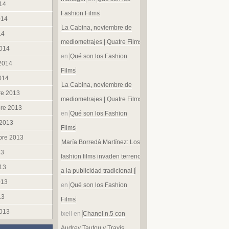
014
Fashion Films
014
La Cabina, noviembre de
14
mediometrajes | Quatre Films
014
en
Qué son los Fashion
 2014
Films
014
La Cabina, noviembre de
re 2013
mediometrajes | Quatre Films
re 2013
en
Qué son los Fashion
 2013
Films
bre 2013
María Borredá Martínez: Los
13
fashion films invaden terreno
013
a la publicidad tradicional |
013
en
Qué son los Fashion
13
Films
013
txell
en
Chanel n.5 con
Audrey Tautou y Travis