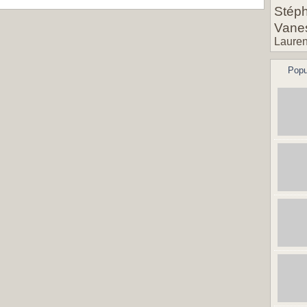
Stéph
Vane
Lauren
Popu