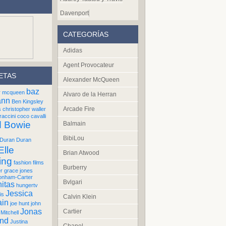
Davenport
CATEGORÍAS
Adidas
Agent Provocateur
ETAS
Alexander McQueen
baz
r mcqueen
Alvaro de la Herran
ann
Ben Kingsley
Arcade Fire
s
christopher waller
raccini
coco cavalli
d Bowie
Balmain
BibiLou
Duran Duran
Elle
Brian Atwood
ing
fashion films
Burberry
er
grace jones
onham-Carter
Bvlgari
itas
hungertv
Jessica
is
Calvin Klein
ain
joe hunt
john
Jonas
Cartier
Mitchell
und
Justina