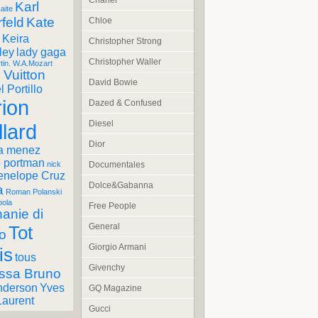
Chanel
Karl
aite
feld
Kate
Chloe
Keira
Christopher Strong
ley
lady gaga
Christopher Waller
tin. W.A.Mozart
 Vuitton
David Bowie
 Portillo
ion
Dazed & Confused
Diesel
llard
Dior
a menez
e portman
Documentales
nick
enelope Cruz
Dolce&Gabanna
a
Roman Polanski
pola
Free People
anie di
General
Tot
o
Giorgio Armani
is
tous
Givenchy
ssa Bruno
nderson
Yves
GQ Magazine
Laurent
Gucci