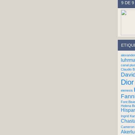
9 DE 9
ETIQU
alexande
luhrm
canal plu
Claudio B
Davi
Dior
eienesis
Fann
Font Bisi
Helena B
Hispan
Ingrid Kar
Chast
Cameron 
Akerl