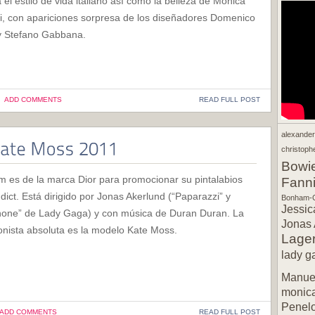
 el estilo de vida italiano así como la belleza de Monica
ci, con apariciones sorpresa de los diseñadores Domenico
y Stefano Gabbana.
ADD COMMENTS
READ FULL POST
alexande
christophe
Bowi
lm es de la marca Dior para promocionar su pintalabios
Fann
dict. Está dirigido por Jonas Akerlund (“Paparazzi” y
Bonham-C
Jessic
hone” de Lady Gaga) y con música de Duran Duran. La
Jonas 
onista absoluta es la modelo Kate Moss.
Lager
lady g
Manuel
monic
Penel
ADD COMMENTS
READ FULL POST