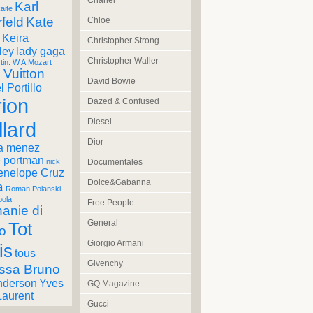
Chanel
Karl
aite
feld
Kate
Chloe
Keira
Christopher Strong
ley
lady gaga
Christopher Waller
tin. W.A.Mozart
 Vuitton
David Bowie
 Portillo
ion
Dazed & Confused
Diesel
llard
Dior
a menez
e portman
Documentales
nick
enelope Cruz
Dolce&Gabanna
a
Roman Polanski
pola
Free People
anie di
General
Tot
o
Giorgio Armani
is
tous
Givenchy
ssa Bruno
nderson
Yves
GQ Magazine
Laurent
Gucci