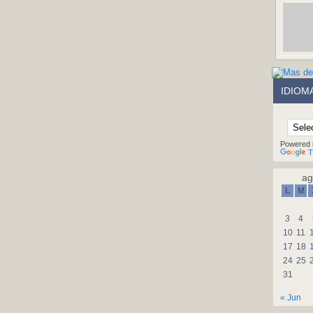
IDIOM
Powered 
T
ag
L
M
3
4
10
11
17
18
24
25
31
« Jun