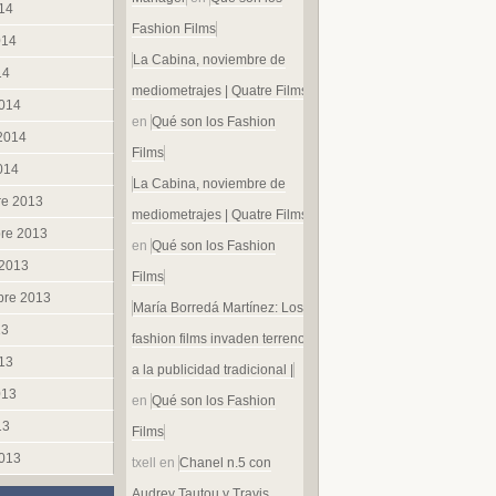
014
Fashion Films
014
La Cabina, noviembre de
14
mediometrajes | Quatre Films
014
en
Qué son los Fashion
 2014
Films
014
La Cabina, noviembre de
re 2013
mediometrajes | Quatre Films
re 2013
en
Qué son los Fashion
 2013
Films
bre 2013
María Borredá Martínez: Los
13
fashion films invaden terreno
013
a la publicidad tradicional |
013
en
Qué son los Fashion
13
Films
013
txell
en
Chanel n.5 con
Audrey Tautou y Travis