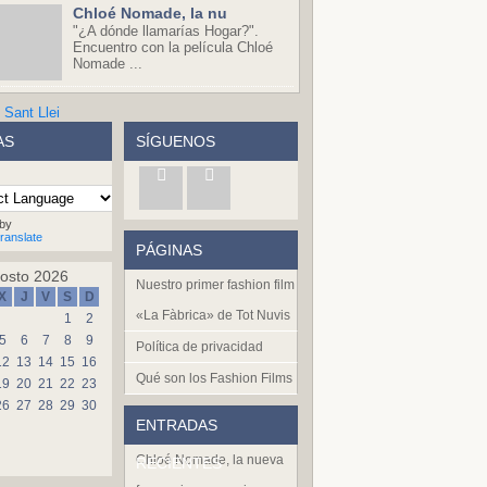
Chloé Nomade, la nu
"¿A dónde llamarías Hogar?".
Encuentro con la película Chloé
Nomade ...
AS
SÍGUENOS
by
ranslate
PÁGINAS
osto 2026
Nuestro primer fashion film
X
J
V
S
D
«La Fàbrica» de Tot Nuvis
1
2
5
6
7
8
9
Política de privacidad
12
13
14
15
16
Qué son los Fashion Films
19
20
21
22
23
26
27
28
29
30
ENTRADAS
Chloé Nomade, la nueva
RECIENTES