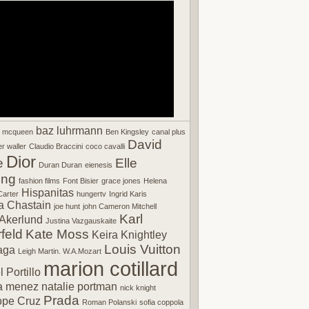
baz luhrmann
r mcqueen
Ben Kingsley
canal plus
David
r waller
Claudio Braccini
coco cavalli
Dior
e
Elle
Duran Duran
eienesis
ing
fashion films
Font Bisier
grace jones
Helena
Hispanitas
arter
hungertv
Ingrid Karis
a Chastain
joe hunt
john Cameron Mitchell
Karl
Akerlund
Justina Vazgauskaite
feld
Kate Moss
Keira Knightley
Louis Vuitton
aga
Leigh Martin. W.A.Mozart
marion cotillard
 Portillo
a menez
natalie portman
nick knight
Prada
ope Cruz
Roman Polanski
sofia coppola