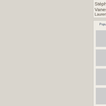
Stéph
Vane
Lauren
Popu