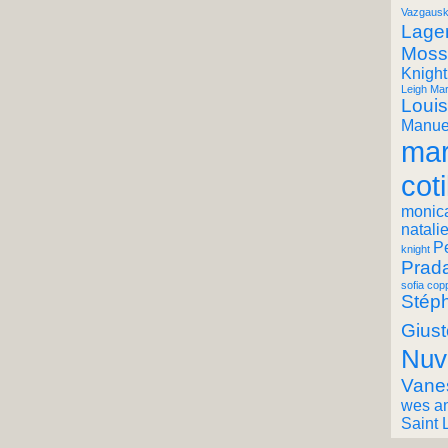
Vazgausk
Lager
Moss
Knight
Leigh Mar
Louis
Manuel
mar
coti
monic
natali
P
knight
Prad
sofia cop
Stéph
Giust
Nuv
Vane
wes a
Saint 