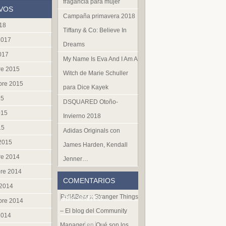
fragancia para mujer
VOS
Campaña primavera 2018
018
Tiffany & Co: Believe In
2017
Dreams
017
My Name Is Eva And I Am A
re 2015
Witch de Marie Schuller
bre 2015
para Dice Kayek
15
DSQUARED Otoño-
015
Invierno 2018
15
Adidas Originals con
 2015
James Harden, Kendall
re 2014
Jenner…
re 2014
COMENTARIOS
 2014
Pull&Bear x Stranger Things
RECIENTES
bre 2014
– El blog del Community
2014
Manager
en
Qué son los