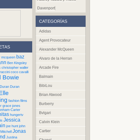
Davenport
CATEGORÍAS
Adidas
Agent Provocateur
ETAS
Alexander McQueen
baz
r mcqueen
Alvaro de la Herran
ann
Ben Kingsley
Arcade Fire
s
christopher waller
raccini
coco cavalli
d Bowie
Balmain
BibiLou
Duran Duran
Elle
Brian Atwood
ing
fashion films
Burberry
er
grace jones
onham-Carter
Bvlgari
itas
hungertv
Jessica
is
Calvin Klein
ain
joe hunt
john
Jonas
Cartier
Mitchell
und
Justina