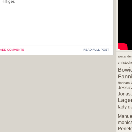
Hilfiger.
ADD COMMENTS
READ FULL POST
alexande
christophe
Bowi
Fann
Bonham-C
Jessic
Jonas 
Lager
lady g
Manuel
monic
Penel