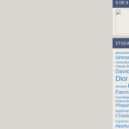
9 DE 9
ETIQU
alexande
luhrm
canal plu
Claudio B
Davi
Dior
eienesis
Fann
Font Bisi
Helena B
Hispan
Ingrid Kar
Chast
Cameron 
Akerl