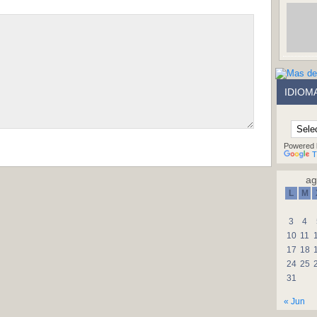
IDIOM
Powered 
T
ag
L
M
3
4
10
11
17
18
24
25
31
« Jun