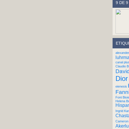
9 DE 9
ETIQU
alexande
luhrm
canal plu
Claudio B
Davi
Dior
eienesis
Fann
Font Bisi
Helena B
Hispan
Ingrid Kar
Chast
Cameron 
Akerl