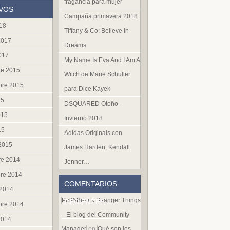
fragancia para mujer
VOS
Campaña primavera 2018
018
Tiffany & Co: Believe In
2017
Dreams
017
My Name Is Eva And I Am A
re 2015
Witch de Marie Schuller
bre 2015
para Dice Kayek
15
DSQUARED Otoño-
015
Invierno 2018
15
Adidas Originals con
 2015
James Harden, Kendall
re 2014
Jenner…
re 2014
COMENTARIOS
 2014
Pull&Bear x Stranger Things
RECIENTES
bre 2014
– El blog del Community
2014
Manager
en
Qué son los