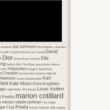
baz luhrmann
r mcqueen
Ben Kingsley
canal plus
David
r waller
Claudio Braccini
coco cavalli
Dior
e
Elle
Duran Duran
eienesis
ing
fashion films
Font Bisier
grace jones
Helena
Hispanitas
arter
hungertv
Ingrid Karis
a Chastain
joe hunt
john Cameron Mitchell
Karl
Akerlund
Justina Vazgauskaite
feld
Kate Moss
Keira Knightley
Louis Vuitton
aga
Leigh Martin. W.A.Mozart
marion cotillard
 Portillo
a menez
natalie portman
nick knight
Prada
ope Cruz
Roman Polanski
sofia coppola