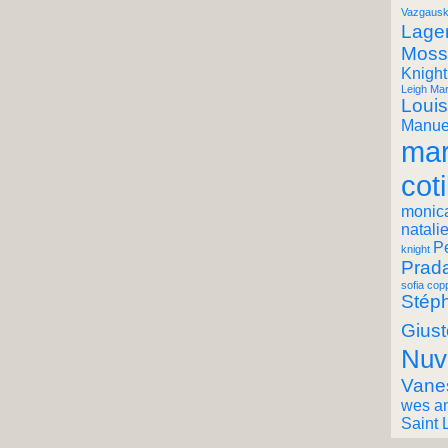
Vazgausk
Lager
Moss
Knight
Leigh Mar
Louis
Manuel
mar
coti
monic
natali
P
knight
Prad
sofia cop
Stéph
Giust
Nuv
Vane
wes a
Saint 