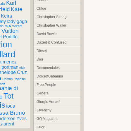
Chanel
Karl
aite
feld
Kate
Chloe
Keira
Christopher Strong
ley
lady gaga
Christopher Waller
tin. W.A.Mozart
 Vuitton
David Bowie
 Portillo
ion
Dazed & Confused
Diesel
llard
Dior
a menez
e portman
Documentales
nick
enelope Cruz
Dolce&Gabanna
a
Roman Polanski
pola
Free People
anie di
General
Tot
o
Giorgio Armani
is
tous
Givenchy
ssa Bruno
nderson
Yves
GQ Magazine
Laurent
Gucci