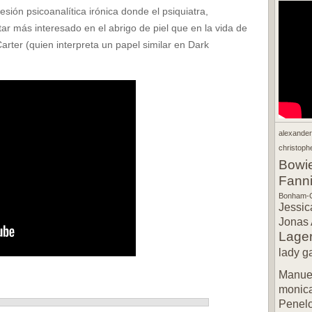
ión psicoanalítica irónica donde el psiquiatra,
ar más interesado en el abrigo de piel que en la vida de
arter (quien interpreta un papel similar en Dark
alexande
christophe
Bowi
Fann
Bonham-C
Jessic
Jonas 
Lager
lady g
Manuel
monic
Penel