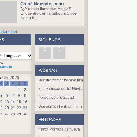
Chloé Nomade, la nu
"¿A dónde llamarías Hogar?".
Encuentro con la película Chloé
Nomade ...
AS
SÍGUENOS
by
ranslate
PÁGINAS
osto 2026
Nuestro primer fashion film
X
J
V
S
D
«La Fàbrica» de Tot Nuvis
1
2
5
6
7
8
9
Política de privacidad
12
13
14
15
16
Qué son los Fashion Films
19
20
21
22
23
26
27
28
29
30
ENTRADAS
Chloé Nomade, la nueva
RECIENTES