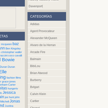
Davenport
CATEGORÍAS
Adidas
Agent Provocateur
ETAS
Alexander McQueen
baz
r mcqueen
Alvaro de la Herran
ann
Ben Kingsley
Arcade Fire
s
christopher waller
raccini
coco cavalli
d Bowie
Balmain
BibiLou
Duran Duran
Elle
Brian Atwood
ing
fashion films
Burberry
er
grace jones
onham-Carter
Bvlgari
itas
hungertv
Jessica
is
Calvin Klein
ain
joe hunt
john
Jonas
Cartier
Mitchell
und
Justina