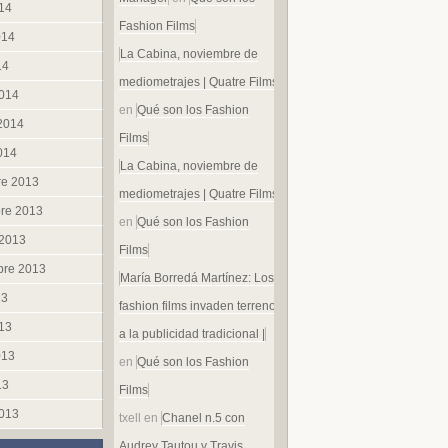
014
Fashion Films
014
La Cabina, noviembre de
14
mediometrajes | Quatre Films
014
en
Qué son los Fashion
 2014
Films
014
La Cabina, noviembre de
re 2013
mediometrajes | Quatre Films
re 2013
en
Qué son los Fashion
 2013
Films
bre 2013
María Borredá Martínez: Los
13
fashion films invaden terreno
013
a la publicidad tradicional |
013
en
Qué son los Fashion
13
Films
013
txell
en
Chanel n.5 con
Audrey Tautou y Travis