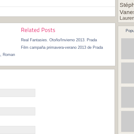
Stéph
Vane
Lauren
Popu
Real Fantasies. Otoño/Invierno 2013. Prada
Film campaña primavera-verano 2013 de Prada
a
,
Roman