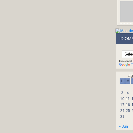
IDIOM
Powered 
T
ag
L
M
3
4
10
11
17
18
24
25
31
« Jun