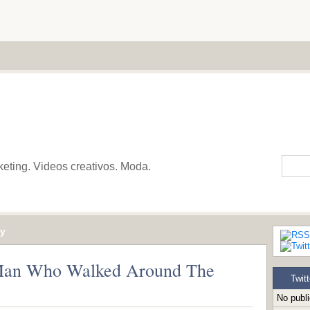
keting. Videos creativos. Moda.
ry
 Man Who Walked Around The
Twitt
No publ