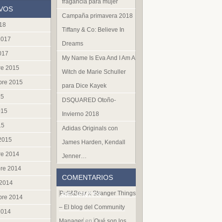
fragancia para mujer
VOS
Campaña primavera 2018
018
Tiffany & Co: Believe In
2017
Dreams
017
My Name Is Eva And I Am A
re 2015
Witch de Marie Schuller
bre 2015
para Dice Kayek
15
DSQUARED Otoño-
015
Invierno 2018
15
Adidas Originals con
 2015
James Harden, Kendall
re 2014
Jenner…
re 2014
COMENTARIOS
 2014
Pull&Bear x Stranger Things
RECIENTES
bre 2014
– El blog del Community
2014
Manager
en
Qué son los