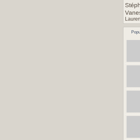
Stéph
Vane
Lauren
Popu