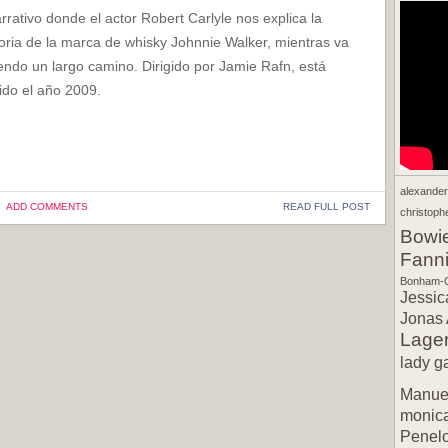
rrativo donde el actor Robert Carlyle nos explica la
toria de la marca de whisky Johnnie Walker, mientras va
endo un largo camino. Dirigido por Jamie Rafn, está
ido el año 2009.
alexande
ADD COMMENTS
READ FULL POST
christophe
Bowi
Fann
Bonham-C
Jessic
Jonas 
Lager
lady g
Manuel
monic
Penel