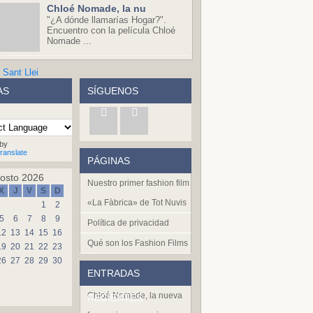
Chloé Nomade, la nu
"¿A dónde llamarías Hogar?".
Encuentro con la película Chloé
Nomade ...
AS
SÍGUENOS
by
ranslate
PÁGINAS
osto 2026
Nuestro primer fashion film
X
J
V
S
D
«La Fàbrica» de Tot Nuvis
1
2
5
6
7
8
9
Política de privacidad
12
13
14
15
16
Qué son los Fashion Films
19
20
21
22
23
26
27
28
29
30
ENTRADAS
Chloé Nomade, la nueva
RECIENTES