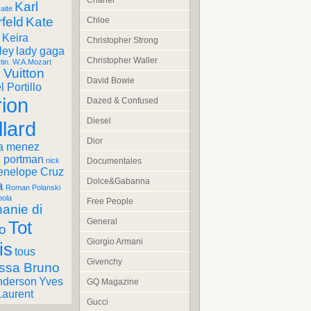
Chanel
Karl
aite
feld
Kate
Chloe
Keira
Christopher Strong
ley
lady gaga
Christopher Waller
tin. W.A.Mozart
 Vuitton
David Bowie
 Portillo
ion
Dazed & Confused
Diesel
llard
Dior
a menez
e portman
Documentales
nick
enelope Cruz
Dolce&Gabanna
a
Roman Polanski
pola
Free People
anie di
General
Tot
o
Giorgio Armani
is
tous
Givenchy
ssa Bruno
nderson
Yves
GQ Magazine
Laurent
Gucci