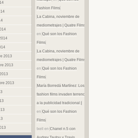
014
Fashion Films
014
La Cabina, noviembre de
14
mediometrajes | Quatre Films
014
en
Qué son los Fashion
 2014
Films
014
La Cabina, noviembre de
re 2013
mediometrajes | Quatre Films
re 2013
en
Qué son los Fashion
 2013
Films
bre 2013
María Borredá Martínez: Los
13
fashion films invaden terreno
013
a la publicidad tradicional |
013
en
Qué son los Fashion
13
Films
013
txell
en
Chanel n.5 con
Audrey Tautou y Travis