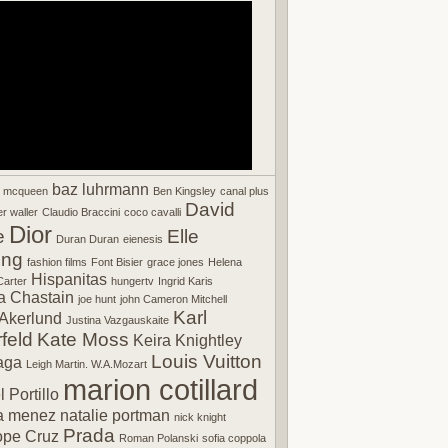
baz luhrmann
r mcqueen
Ben Kingsley
canal plus
David
r waller
Claudio Braccini
coco cavalli
Dior
e
Elle
Duran Duran
eienesis
ing
fashion films
Font Bisier
grace jones
Helena
Hispanitas
arter
hungertv
Ingrid Karis
a Chastain
joe hunt
john Cameron Mitchell
Karl
Akerlund
Justina Vazgauskaite
feld
Kate Moss
Keira Knightley
Louis Vuitton
aga
Leigh Martin. W.A.Mozart
marion cotillard
 Portillo
a menez
natalie portman
nick knight
Prada
ope Cruz
Roman Polanski
sofia coppola