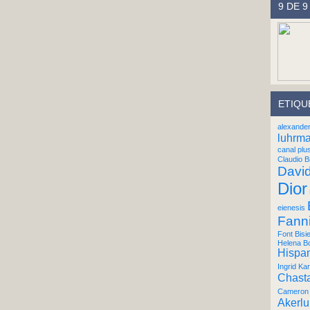
9 DE 9
ETIQU
alexande
luhrm
canal plu
Claudio B
Davi
Dior
eienesis
Fann
Font Bisi
Helena B
Hispan
Ingrid Kar
Chast
Cameron 
Akerl