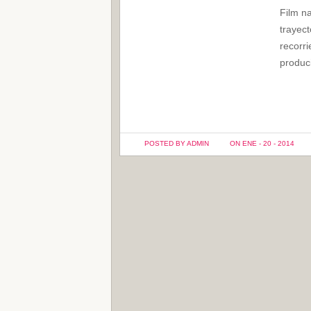
Film na
trayec
recorri
produc
POSTED BY ADMIN
ON ENE - 20 - 2014