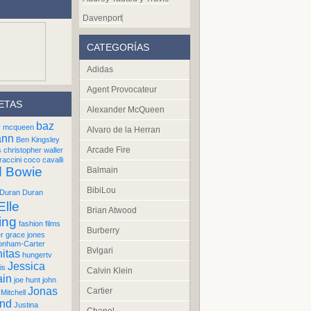
Davenport
CATEGORÍAS
Adidas
Agent Provocateur
ETAS
Alexander McQueen
baz
r mcqueen
Alvaro de la Herran
ann
Ben Kingsley
Arcade Fire
s
christopher waller
raccini
coco cavalli
d Bowie
Balmain
BibiLou
Duran Duran
Elle
Brian Atwood
ing
fashion films
Burberry
er
grace jones
onham-Carter
Bvlgari
itas
hungertv
Jessica
is
Calvin Klein
ain
joe hunt
john
Jonas
Cartier
Mitchell
und
Justina