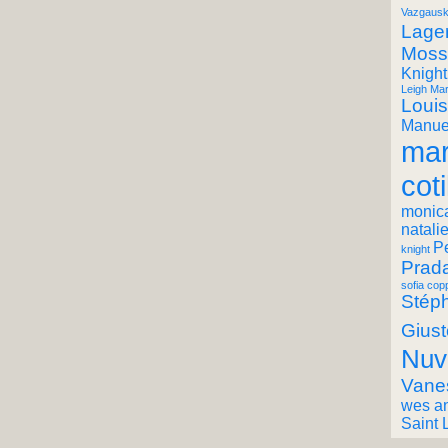
Vazgausk
Lager
Moss
Knight
Leigh Mar
Louis
Manuel
mar
coti
monic
natali
P
knight
Prad
sofia cop
Stéph
Giust
Nuv
Vane
wes a
Saint 