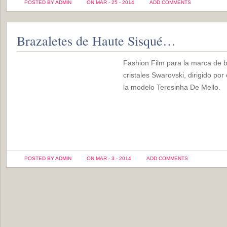
POSTED BY ADMIN
ON MAR - 25 - 2014
ADD COMMENTS
Brazaletes de Haute Sisqué…
Fashion Film para la marca de 
cristales Swarovski, dirigido por
la modelo Teresinha De Mello.
POSTED BY ADMIN
ON MAR - 3 - 2014
ADD COMMENTS