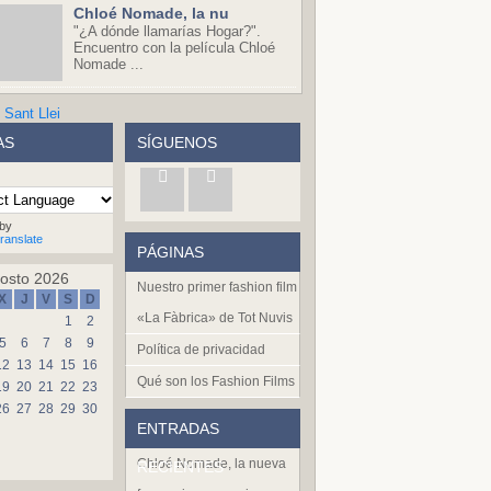
Chloé Nomade, la nu
"¿A dónde llamarías Hogar?".
Encuentro con la película Chloé
Nomade ...
AS
SÍGUENOS
by
ranslate
PÁGINAS
osto 2026
Nuestro primer fashion film
X
J
V
S
D
«La Fàbrica» de Tot Nuvis
1
2
5
6
7
8
9
Política de privacidad
12
13
14
15
16
Qué son los Fashion Films
19
20
21
22
23
26
27
28
29
30
ENTRADAS
Chloé Nomade, la nueva
RECIENTES