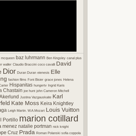
baz luhrmann
r mcqueen
Ben Kingsley
canal plus
David
r waller
Claudio Braccini
coco cavalli
Dior
e
Elle
Duran Duran
eienesis
ing
fashion films
Font Bisier
grace jones
Helena
Hispanitas
arter
hungertv
Ingrid Karis
a Chastain
joe hunt
john Cameron Mitchell
Karl
Akerlund
Justina Vazgauskaite
feld
Kate Moss
Keira Knightley
Louis Vuitton
aga
Leigh Martin. W.A.Mozart
marion cotillard
 Portillo
a menez
natalie portman
nick knight
Prada
ope Cruz
Roman Polanski
sofia coppola