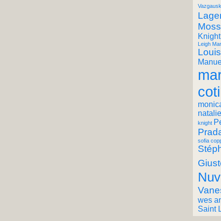
Vazgausk
Lager
Moss
Knight
Leigh Mar
Louis
Manuel
mar
coti
monic
natali
P
knight
Prad
sofia cop
Stéph
Giust
Nuv
Vane
wes a
Saint 