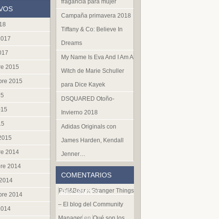
fragancia para mujer
VOS
Campaña primavera 2018
018
Tiffany & Co: Believe In
2017
Dreams
017
My Name Is Eva And I Am A
re 2015
Witch de Marie Schuller
bre 2015
para Dice Kayek
15
DSQUARED Otoño-
015
Invierno 2018
15
Adidas Originals con
 2015
James Harden, Kendall
re 2014
Jenner…
re 2014
COMENTARIOS
 2014
Pull&Bear x Stranger Things
RECIENTES
bre 2014
– El blog del Community
2014
Manager
en
Qué son los