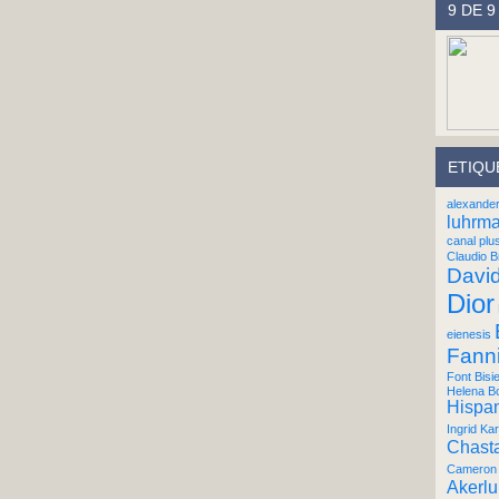
9 DE 9
ETIQU
alexande
luhrm
canal plu
Claudio B
Davi
Dior
eienesis
Fann
Font Bisi
Helena B
Hispan
Ingrid Kar
Chast
Cameron 
Akerl