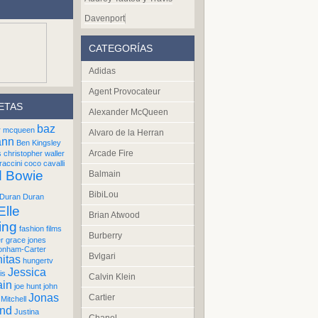
Davenport
CATEGORÍAS
Adidas
Agent Provocateur
ETAS
Alexander McQueen
baz
r mcqueen
Alvaro de la Herran
ann
Ben Kingsley
Arcade Fire
s
christopher waller
raccini
coco cavalli
d Bowie
Balmain
BibiLou
Duran Duran
Elle
Brian Atwood
ing
fashion films
Burberry
er
grace jones
onham-Carter
Bvlgari
itas
hungertv
Jessica
is
Calvin Klein
ain
joe hunt
john
Jonas
Cartier
Mitchell
und
Justina