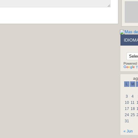
IDIOM
Powered 
T
ag
L
M
3
4
10
11
17
18
24
25
31
« Jun