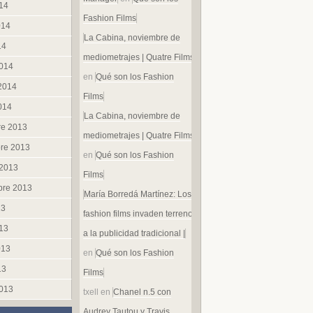
014
Fashion Films
014
La Cabina, noviembre de
14
mediometrajes | Quatre Films
014
en
Qué son los Fashion
 2014
Films
014
La Cabina, noviembre de
re 2013
mediometrajes | Quatre Films
re 2013
en
Qué son los Fashion
 2013
Films
bre 2013
María Borredá Martínez: Los
13
fashion films invaden terreno
013
a la publicidad tradicional |
013
en
Qué son los Fashion
13
Films
013
txell
en
Chanel n.5 con
Audrey Tautou y Travis