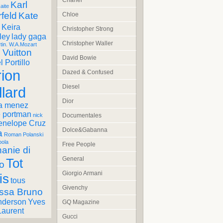
Chanel
Karl
aite
feld
Kate
Chloe
Keira
Christopher Strong
ley
lady gaga
Christopher Waller
tin. W.A.Mozart
 Vuitton
David Bowie
 Portillo
ion
Dazed & Confused
Diesel
llard
Dior
a menez
e portman
Documentales
nick
enelope Cruz
Dolce&Gabanna
a
Roman Polanski
pola
Free People
anie di
General
Tot
o
Giorgio Armani
is
tous
Givenchy
ssa Bruno
nderson
Yves
GQ Magazine
Laurent
Gucci