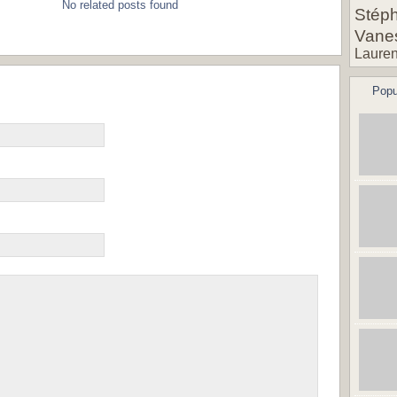
No related posts found
Stéph
Vane
Lauren
Popu