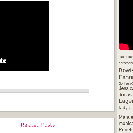
alexande
christophe
Bowi
Fann
Bonham-C
Jessic
Jonas 
Lager
lady g
Manuel
monic
Penel