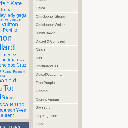
Chanel
feld
Kate
Chloe
Keira
ley
lady gaga
Christopher Strong
tin. W.A.Mozart
 Vuitton
Christopher Waller
 Portillo
David Bowie
ion
Dazed & Confused
llard
Diesel
a menez
Dior
e portman
nick
enelope Cruz
Documentales
a
Roman Polanski
Dolce&Gabanna
pola
anie di
Free People
Tot
o
General
is
tous
Giorgio Armani
ssa Bruno
Givenchy
nderson
Yves
Laurent
GQ Magazine
Gucci
ES · LINKS