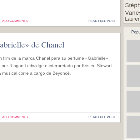
Stéph
Vane
Lauren
ADD COMMENTS
READ FULL POST
Popu
abrielle» de Chanel
n film de la marca Chanel para su perfume «Gabrielle»
o por Ringan Ledwidge e interpretado por Kristen Stewart.
a musical corre a cargo de Beyoncé.
ADD COMMENTS
READ FULL POST