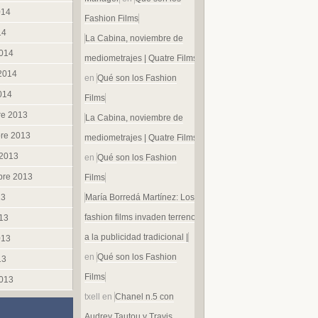
014
Fashion Films
14
La Cabina, noviembre de
014
mediometrajes | Quatre Films
 2014
en
Qué son los Fashion
014
Films
re 2013
La Cabina, noviembre de
re 2013
mediometrajes | Quatre Films
 2013
en
Qué son los Fashion
bre 2013
Films
María Borredá Martínez: Los
13
fashion films invaden terreno
013
a la publicidad tradicional |
013
en
Qué son los Fashion
13
Films
013
txell
en
Chanel n.5 con
Audrey Tautou y Travis