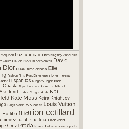
baz luhrmann
r mcqueen
Ben Kingsley
canal plus
David
r waller
Claudio Braccini
coco cavalli
Dior
e
Elle
Duran Duran
eienesis
ing
fashion films
Font Bisier
grace jones
Helena
Hispanitas
arter
hungertv
Ingrid Karis
a Chastain
joe hunt
john Cameron Mitchell
Karl
Akerlund
Justina Vazgauskaite
feld
Kate Moss
Keira Knightley
Louis Vuitton
aga
Leigh Martin. W.A.Mozart
marion cotillard
 Portillo
a menez
natalie portman
nick knight
Prada
ope Cruz
Roman Polanski
sofia coppola