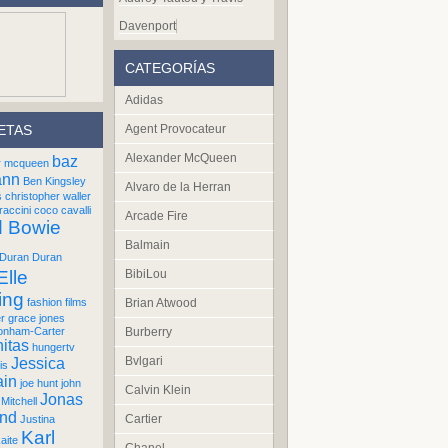
Davenport
CATEGORÍAS
Adidas
Agent Provocateur
ETAS
Alexander McQueen
baz
r mcqueen
ann
Ben Kingsley
Alvaro de la Herran
s
christopher waller
raccini
coco cavalli
Arcade Fire
d Bowie
Balmain
Duran Duran
BibiLou
Elle
ing
Brian Atwood
fashion films
er
grace jones
Burberry
onham-Carter
itas
hungertv
Bvlgari
Jessica
is
ain
joe hunt
john
Calvin Klein
Jonas
Mitchell
und
Cartier
Justina
Karl
aite