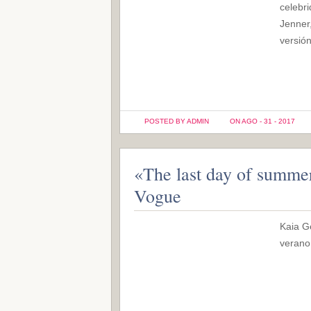
celebr
Jenner
versió
POSTED BY ADMIN
ON AGO - 31 - 2017
«The last day of summe
Vogue
Kaia Ge
verano