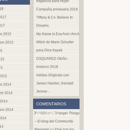
fragancia para mujer
018
Campaña primavera 2018
2017
Tiffany & Co: Believe In
Dreams
017
My Name Is Eva And I Am A
re 2015
Witch de Marie Schuller
bre 2015
para Dice Kayek
15
DSQUARED Otoño-
015
Invierno 2018
15
Adidas Originals con
 2015
James Harden, Kendall
re 2014
Jenner…
re 2014
 2014
COMENTARIOS
bre 2014
Pull&Bear x Stranger Things
RECIENTES
2014
– El blog del Community
014
Manager
en
Qué son los