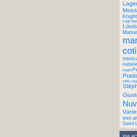
Lager
Moss
Knight
Leigh Mar
Louis
Manuel
mar
coti
monic
natali
P
knight
Prad
sofia cop
Stéph
Giust
Nuv
Vane
wes a
Saint 
ENLAC