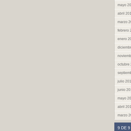
mayo 2
abril 20
marzo 2
febrero
enero 2
diciemb
noviemb
octubre
septiem
julio 20
junio 2
mayo 2
abril 20
marzo 2
9 DE 9