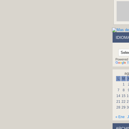
IDIOM
Powered 
T
ag
L
M
1
7
8
14
15
1
21
22
2
28
29
3
« Ene
J
ARCHI