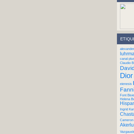
ETIQU
alexande
luhrm
canal plu
Claudio B
Davi
Dior
eienesis
Fann
Font Bisi
Helena B
Hispan
Ingrid Kar
Chast
Cameron 
Akerl
Vazgausk