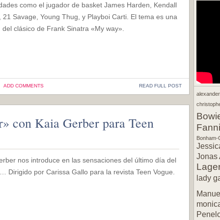
idades como el jugador de basket James Harden, Kendall
, 21 Savage, Young Thug, y Playboi Carti. El tema es una
n del clásico de Frank Sinatra «My way».
ADD COMMENTS
READ FULL POST
alexande
christophe
Bowi
r» con Kaia Gerber para Teen
Fann
Bonham-C
Jessic
Jonas 
rber nos introduce en las sensaciones del último día del
Lager
… Dirigido por Carissa Gallo para la revista Teen Vogue.
lady g
Manuel
monic
Penel