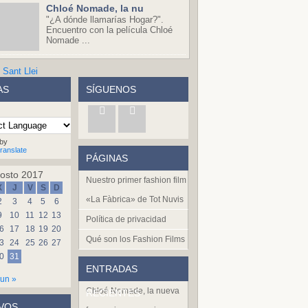
Chloé Nomade, la nu
"¿A dónde llamarías Hogar?".
Encuentro con la película Chloé
Nomade ...
AS
SÍGUENOS
by
ranslate
PÁGINAS
osto 2017
Nuestro primer fashion film
X
J
V
S
D
«La Fàbrica» de Tot Nuvis
2
3
4
5
6
9
10
11
12
13
Política de privacidad
6
17
18
19
20
Qué son los Fashion Films
3
24
25
26
27
0
31
ENTRADAS
un »
Chloé Nomade, la nueva
RECIENTES
VOS