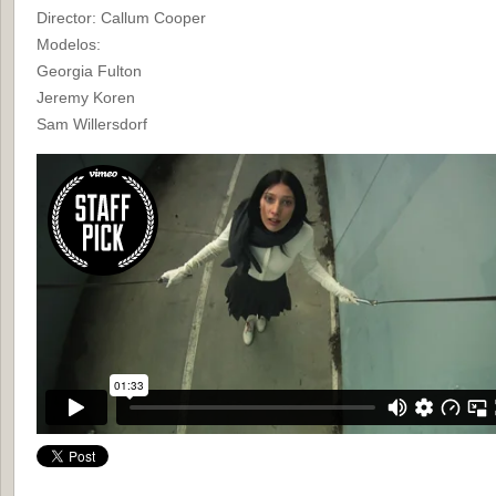
Director: Callum Cooper
Modelos:
Georgia Fulton
Jeremy Koren
Sam Willersdorf