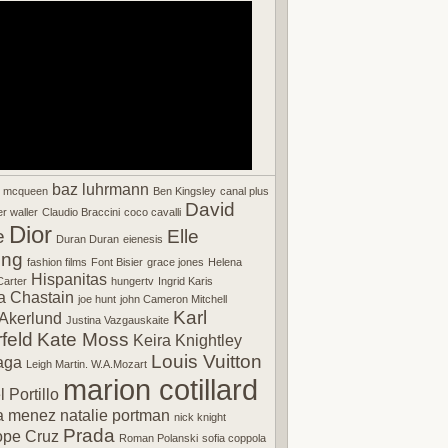
baz luhrmann
r mcqueen
Ben Kingsley
canal plus
David
r waller
Claudio Braccini
coco cavalli
Dior
e
Elle
Duran Duran
eienesis
ing
fashion films
Font Bisier
grace jones
Helena
Hispanitas
arter
hungertv
Ingrid Karis
a Chastain
joe hunt
john Cameron Mitchell
Karl
Akerlund
Justina Vazgauskaite
feld
Kate Moss
Keira Knightley
Louis Vuitton
aga
Leigh Martin. W.A.Mozart
marion cotillard
 Portillo
a menez
natalie portman
nick knight
Prada
ope Cruz
Roman Polanski
sofia coppola