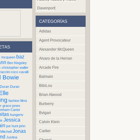
Davenport
CATEGORÍAS
Adidas
Agent Provocateur
ETAS
Alexander McQueen
baz
r mcqueen
Alvaro de la Herran
ann
Ben Kingsley
Arcade Fire
s
christopher waller
raccini
coco cavalli
d Bowie
Balmain
BibiLou
Duran Duran
Elle
Brian Atwood
ing
fashion films
Burberry
er
grace jones
onham-Carter
Bvlgari
itas
hungertv
Jessica
is
Calvin Klein
ain
joe hunt
john
Jonas
Cartier
Mitchell
und
Justina