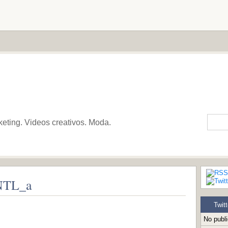
keting. Videos creativos. Moda.
NTL_a
Twitt
No publ