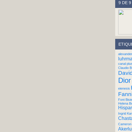
9 DE 9
ETIQU
alexande
luhrm
canal plu
Claudio B
Davi
Dior
eienesis
Fann
Font Bisi
Helena B
Hispan
Ingrid Kar
Chast
Cameron 
Akerl