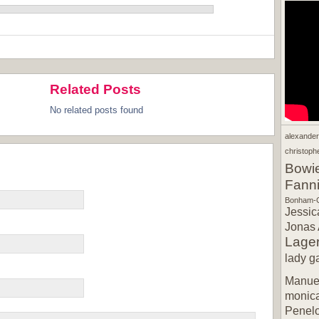
Related Posts
No related posts found
alexande
christophe
Bowi
Fann
Bonham-C
Jessic
Jonas 
Lager
lady g
Manuel
monic
Penel