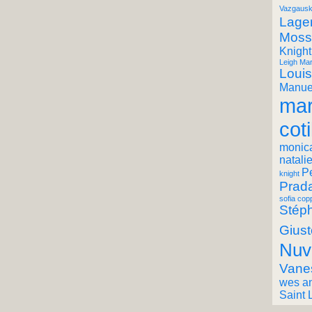
Vazgausk
Lager
Moss
Knight
Leigh Mar
Louis
Manuel
mar
coti
monic
natali
P
knight
Prad
sofia cop
Stéph
Giust
Nuv
Vane
wes a
Saint 