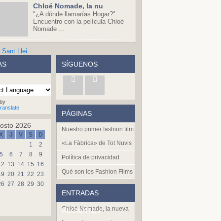
Chloé Nomade, la nu
"¿A dónde llamarías Hogar?".
Encuentro con la película Chloé
Nomade ...
AS
SÍGUENOS
by
ranslate
PÁGINAS
osto 2026
Nuestro primer fashion film
X
J
V
S
D
«La Fàbrica» de Tot Nuvis
1
2
5
6
7
8
9
Política de privacidad
12
13
14
15
16
Qué son los Fashion Films
19
20
21
22
23
26
27
28
29
30
ENTRADAS
Chloé Nomade, la nueva
RECIENTES