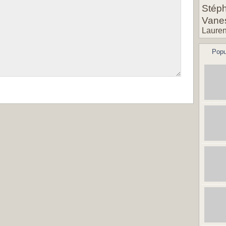
Stéph
Vane
Lauren
Popu