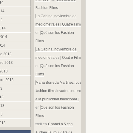
014
Fashion Films
014
La Cabina, noviembre de
14
mediometrajes | Quatre Films
014
en
Qué son los Fashion
 2014
Films
014
La Cabina, noviembre de
re 2013
mediometrajes | Quatre Films
re 2013
en
Qué son los Fashion
 2013
Films
bre 2013
María Borredá Martínez: Los
13
fashion films invaden terreno
013
a la publicidad tradicional |
013
en
Qué son los Fashion
13
Films
013
txell
en
Chanel n.5 con
Audrey Tautou y Travis