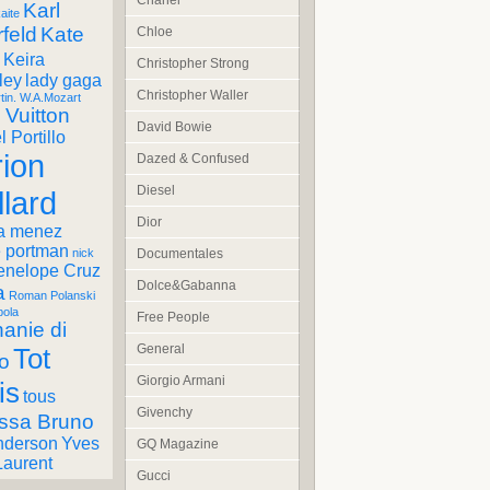
Chanel
Karl
aite
feld
Kate
Chloe
Keira
Christopher Strong
ley
lady gaga
Christopher Waller
tin. W.A.Mozart
 Vuitton
David Bowie
 Portillo
ion
Dazed & Confused
Diesel
llard
Dior
a menez
e portman
Documentales
nick
enelope Cruz
Dolce&Gabanna
a
Roman Polanski
pola
Free People
anie di
General
Tot
o
Giorgio Armani
is
tous
Givenchy
ssa Bruno
nderson
Yves
GQ Magazine
Laurent
Gucci