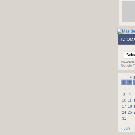
IDIOM
Powered 
T
ag
L
M
3
4
10
11
17
18
24
25
31
« Jun