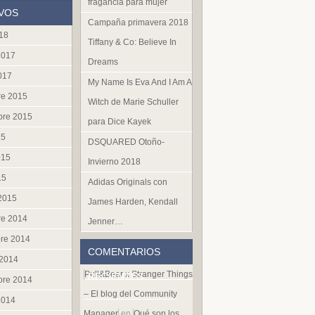
fragancia para mujer
VOS
Campaña primavera 2018
018
Tiffany & Co: Believe In
2017
Dreams
017
My Name Is Eva And I Am A
re 2015
Witch de Marie Schuller
bre 2015
para Dice Kayek
15
DSQUARED Otoño-
015
Invierno 2018
15
Adidas Originals con
 2015
James Harden, Kendall
re 2014
Jenner…
re 2014
COMENTARIOS
 2014
Pull&Bear x Stranger Things
RECIENTES
bre 2014
– El blog del Community
2014
Manager
en
Qué son los