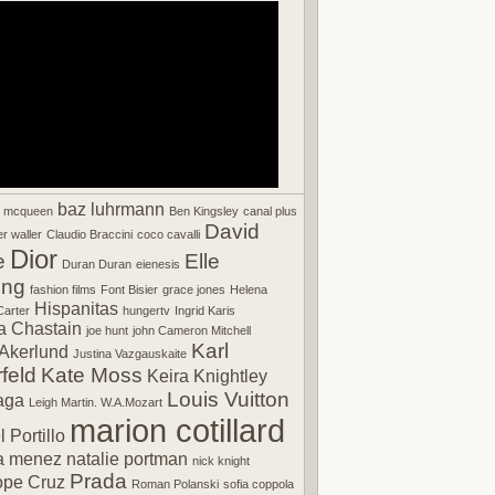
baz luhrmann
r mcqueen
Ben Kingsley
canal plus
David
r waller
Claudio Braccini
coco cavalli
Dior
e
Elle
Duran Duran
eienesis
ing
fashion films
Font Bisier
grace jones
Helena
Hispanitas
arter
hungertv
Ingrid Karis
a Chastain
joe hunt
john Cameron Mitchell
Karl
Akerlund
Justina Vazgauskaite
feld
Kate Moss
Keira Knightley
Louis Vuitton
aga
Leigh Martin. W.A.Mozart
marion cotillard
 Portillo
a menez
natalie portman
nick knight
Prada
ope Cruz
Roman Polanski
sofia coppola