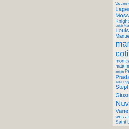
Vazgausk
Lager
Moss
Knight
Leigh Mar
Louis
Manuel
mar
coti
monic
natali
P
knight
Prad
sofia cop
Stéph
Giust
Nuv
Vane
wes a
Saint 