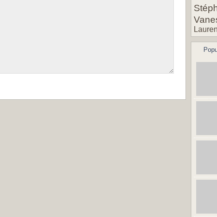
Stéph
Vane
Lauren
Popu