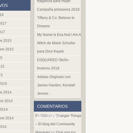
fragancia para mujer
VOS
Campaña primavera 2018
018
Tiffany & Co: Believe In
2017
Dreams
017
My Name Is Eva And I Am A
re 2015
Witch de Marie Schuller
bre 2015
para Dice Kayek
15
DSQUARED Otoño-
015
Invierno 2018
15
Adidas Originals con
 2015
James Harden, Kendall
re 2014
Jenner…
re 2014
COMENTARIOS
 2014
Pull&Bear x Stranger Things
RECIENTES
bre 2014
– El blog del Community
2014
Manager
en
Qué son los