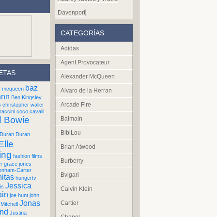
Davenport
CATEGORÍAS
Adidas
Agent Provocateur
ETAS
Alexander McQueen
baz
r mcqueen
Alvaro de la Herran
ann
Ben Kingsley
Arcade Fire
s
christopher waller
raccini
coco cavalli
d Bowie
Balmain
BibiLou
Duran Duran
Elle
Brian Atwood
ing
fashion films
Burberry
er
grace jones
onham-Carter
Bvlgari
itas
hungertv
Jessica
is
Calvin Klein
ain
joe hunt
john
Jonas
Cartier
Mitchell
und
Justina