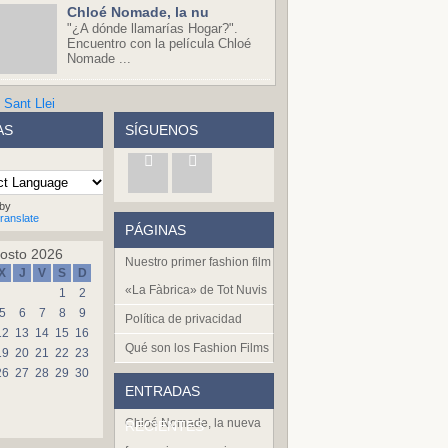
Chloé Nomade, la nu
"¿A dónde llamarías Hogar?".
Encuentro con la película Chloé
Nomade ...
AS
SÍGUENOS
by
ranslate
PÁGINAS
osto 2026
Nuestro primer fashion film
X
J
V
S
D
«La Fàbrica» de Tot Nuvis
1
2
5
6
7
8
9
Política de privacidad
12
13
14
15
16
Qué son los Fashion Films
19
20
21
22
23
26
27
28
29
30
ENTRADAS
Chloé Nomade, la nueva
RECIENTES