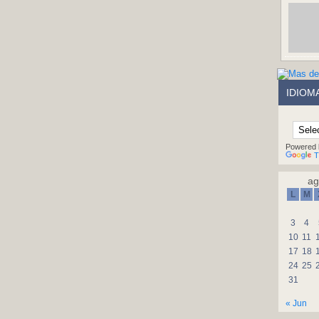
IDIOM
Powered 
T
ag
L
M
3
4
10
11
17
18
24
25
31
« Jun