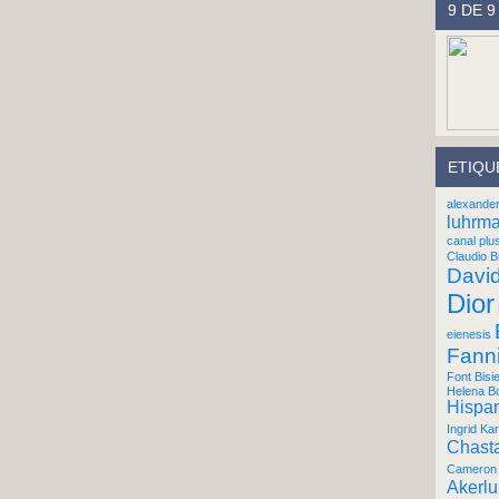
9 DE 9
ETIQU
alexande
luhrm
canal plu
Claudio B
Davi
Dior
eienesis
Fann
Font Bisi
Helena B
Hispan
Ingrid Kar
Chast
Cameron 
Akerl