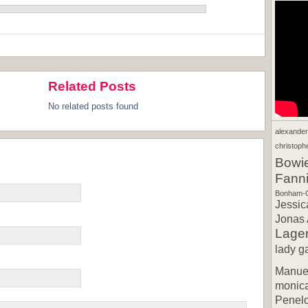
Related Posts
No related posts found
alexande
christophe
Bowi
Fann
Bonham-C
Jessic
Jonas 
Lager
lady g
Manuel
monic
Penel