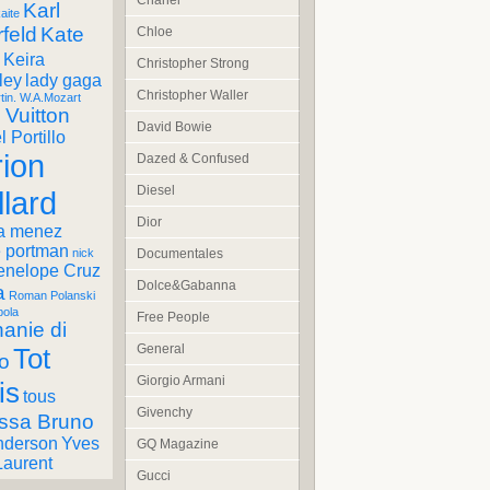
Chanel
Karl
aite
feld
Kate
Chloe
Keira
Christopher Strong
ley
lady gaga
Christopher Waller
tin. W.A.Mozart
 Vuitton
David Bowie
 Portillo
ion
Dazed & Confused
Diesel
llard
Dior
a menez
e portman
Documentales
nick
enelope Cruz
Dolce&Gabanna
a
Roman Polanski
pola
Free People
anie di
General
Tot
o
Giorgio Armani
is
tous
Givenchy
ssa Bruno
nderson
Yves
GQ Magazine
Laurent
Gucci