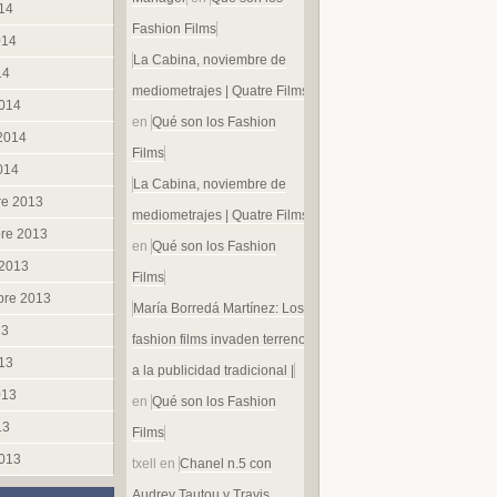
014
Fashion Films
014
La Cabina, noviembre de
14
mediometrajes | Quatre Films
014
en
Qué son los Fashion
 2014
Films
014
La Cabina, noviembre de
re 2013
mediometrajes | Quatre Films
re 2013
en
Qué son los Fashion
 2013
Films
bre 2013
María Borredá Martínez: Los
13
fashion films invaden terreno
013
a la publicidad tradicional |
013
en
Qué son los Fashion
13
Films
013
txell
en
Chanel n.5 con
Audrey Tautou y Travis