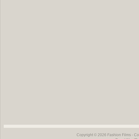
Copyright © 2026
Fashion Films
- Co