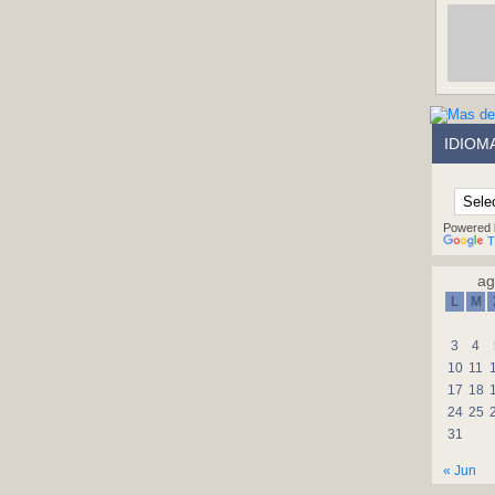
IDIOM
Powered 
T
ag
L
M
3
4
10
11
17
18
24
25
31
« Jun