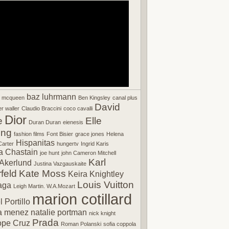
baz luhrmann
r mcqueen
Ben Kingsley
canal plus
David
r waller
Claudio Braccini
coco cavalli
Dior
e
Elle
Duran Duran
eienesis
ing
fashion films
Font Bisier
grace jones
Helena
Hispanitas
arter
hungertv
Ingrid Karis
a Chastain
joe hunt
john Cameron Mitchell
Karl
Akerlund
Justina Vazgauskaite
feld
Kate Moss
Keira Knightley
Louis Vuitton
aga
Leigh Martin. W.A.Mozart
marion cotillard
 Portillo
a menez
natalie portman
nick knight
Prada
ope Cruz
Roman Polanski
sofia coppola