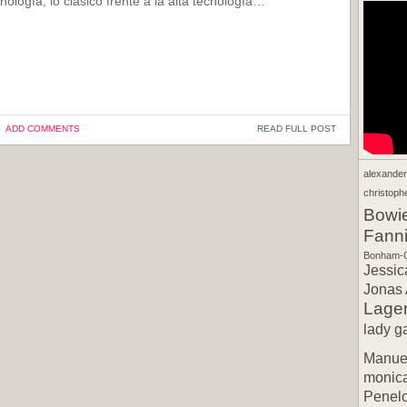
cnología, lo clásico frente a la alta tecnología…
ADD COMMENTS
READ FULL POST
alexande
christophe
Bowi
Fann
Bonham-C
Jessic
Jonas 
Lager
lady g
Manuel
monic
Penel