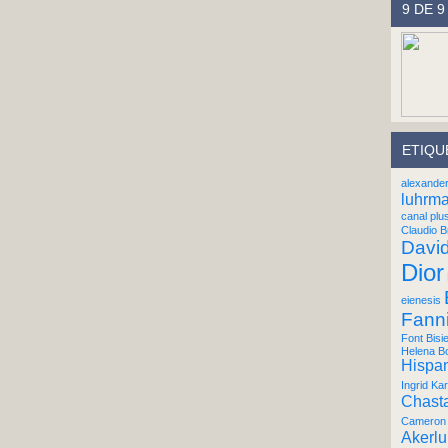
9 DE 9
ETIQU
alexande
luhrm
canal plu
Claudio B
Davi
Dior
eienesis
Fann
Font Bisi
Helena B
Hispan
Ingrid Kar
Chast
Cameron 
Akerl