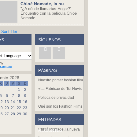
Chloé Nomade, la nu
"¿A dónde llamarías Hogar?".
Encuentro con la película Chloé
Nomade ...
AS
SÍGUENOS
by
ranslate
PÁGINAS
osto 2026
Nuestro primer fashion film
X
J
V
S
D
«La Fàbrica» de Tot Nuvis
1
2
5
6
7
8
9
Política de privacidad
12
13
14
15
16
Qué son los Fashion Films
19
20
21
22
23
26
27
28
29
30
ENTRADAS
Chloé Nomade, la nueva
RECIENTES