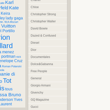
Chanel
Karl
aite
feld
Kate
Chloe
Keira
Christopher Strong
ley
lady gaga
Christopher Waller
tin. W.A.Mozart
 Vuitton
David Bowie
 Portillo
ion
Dazed & Confused
Diesel
llard
Dior
a menez
e portman
Documentales
nick
enelope Cruz
Dolce&Gabanna
a
Roman Polanski
pola
Free People
anie di
General
Tot
o
Giorgio Armani
is
tous
Givenchy
ssa Bruno
nderson
Yves
GQ Magazine
Laurent
Gucci