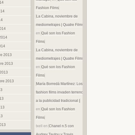
014
Fashion Films
014
La Cabina, noviembre de
14
mediometrajes | Quatre Films
014
en
Qué son los Fashion
 2014
Films
014
La Cabina, noviembre de
re 2013
mediometrajes | Quatre Films
re 2013
en
Qué son los Fashion
 2013
Films
bre 2013
María Borredá Martínez: Los
13
fashion films invaden terreno
013
a la publicidad tradicional |
013
en
Qué son los Fashion
13
Films
013
txell
en
Chanel n.5 con
Audrey Tautou y Travis