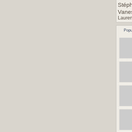
Stéph
Vane
Lauren
Popu