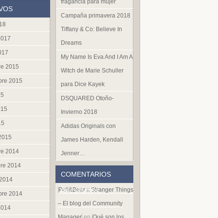
fragancia para mujer
VOS
Campaña primavera 2018
018
Tiffany & Co: Believe In
2017
Dreams
017
My Name Is Eva And I Am A
re 2015
Witch de Marie Schuller
bre 2015
para Dice Kayek
15
DSQUARED Otoño-
015
Invierno 2018
15
Adidas Originals con
 2015
James Harden, Kendall
re 2014
Jenner…
re 2014
COMENTARIOS
 2014
Pull&Bear x Stranger Things
RECIENTES
bre 2014
– El blog del Community
2014
Manager
en
Qué son los