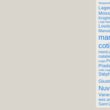
Vazgausk
Lager
Moss
Knight
Leigh Mar
Louis
Manuel
mar
coti
monic
natali
P
knight
Prad
sofia cop
Stéph
Giust
Nuv
Vane
wes a
Saint 