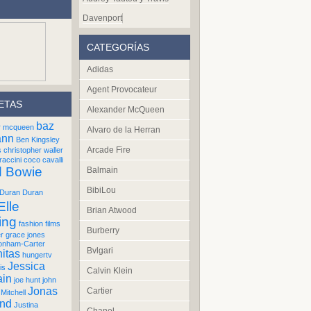
Davenport
CATEGORÍAS
Adidas
Agent Provocateur
ETAS
Alexander McQueen
baz
r mcqueen
Alvaro de la Herran
ann
Ben Kingsley
Arcade Fire
s
christopher waller
raccini
coco cavalli
d Bowie
Balmain
BibiLou
Duran Duran
Elle
Brian Atwood
ing
fashion films
Burberry
er
grace jones
onham-Carter
Bvlgari
itas
hungertv
Jessica
is
Calvin Klein
ain
joe hunt
john
Jonas
Cartier
Mitchell
und
Justina