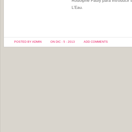
Rodolphe Pauly para introducir
L’Eau.
POSTED BY ADMIN
ON DIC - 5 - 2013
ADD COMMENTS