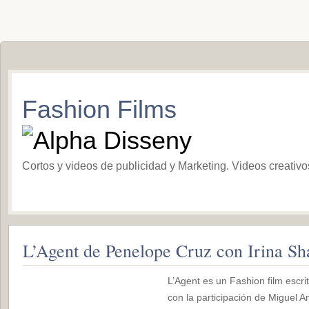
Fashion Films
Cortos y videos de publicidad y Marketing. Videos creativ
L’Agent de Penelope Cruz con Irina 
L’Agent es un Fashion film escri
con la participación de Miguel An