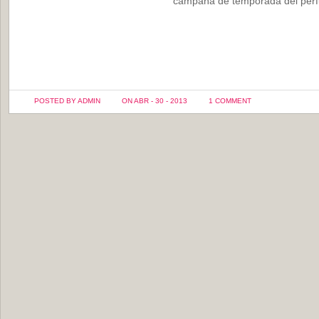
campaña de temporada del perf
POSTED BY ADMIN
ON ABR - 30 - 2013
1 COMMENT