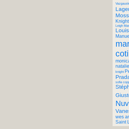
Vazgausk
Lager
Moss
Knight
Leigh Mar
Louis
Manuel
mar
coti
monic
natali
P
knight
Prad
sofia cop
Stéph
Giust
Nuv
Vane
wes a
Saint 