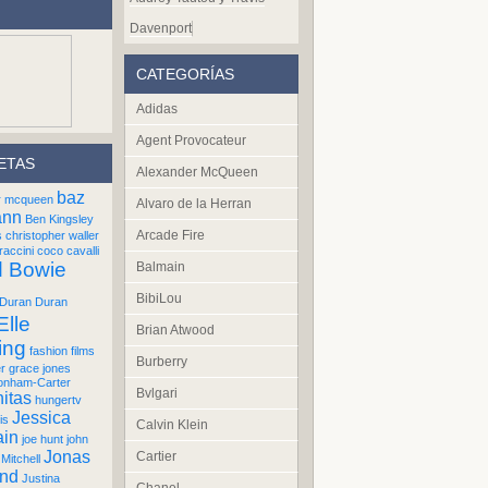
Davenport
CATEGORÍAS
Adidas
Agent Provocateur
ETAS
Alexander McQueen
baz
r mcqueen
Alvaro de la Herran
ann
Ben Kingsley
Arcade Fire
s
christopher waller
raccini
coco cavalli
d Bowie
Balmain
BibiLou
Duran Duran
Elle
Brian Atwood
ing
fashion films
Burberry
er
grace jones
onham-Carter
Bvlgari
itas
hungertv
Jessica
is
Calvin Klein
ain
joe hunt
john
Jonas
Cartier
Mitchell
und
Justina