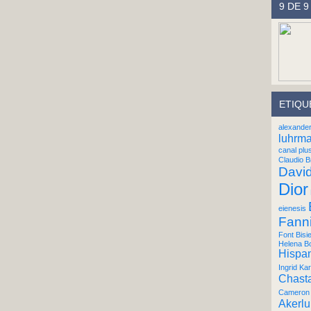
9 DE 9
ETIQU
alexande
luhrm
canal plu
Claudio B
Davi
Dior
eienesis
Fann
Font Bisi
Helena B
Hispan
Ingrid Kar
Chast
Cameron 
Akerl