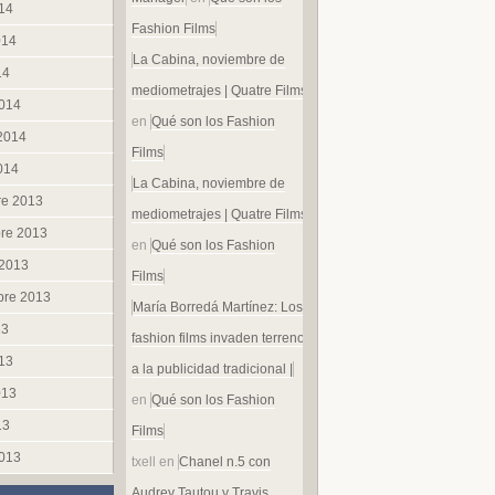
014
Fashion Films
014
La Cabina, noviembre de
14
mediometrajes | Quatre Films
014
en
Qué son los Fashion
 2014
Films
014
La Cabina, noviembre de
re 2013
mediometrajes | Quatre Films
re 2013
en
Qué son los Fashion
 2013
Films
bre 2013
María Borredá Martínez: Los
13
fashion films invaden terreno
013
a la publicidad tradicional |
013
en
Qué son los Fashion
13
Films
013
txell
en
Chanel n.5 con
Audrey Tautou y Travis