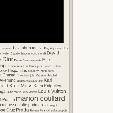
baz luhrmann
r mcqueen
Ben Kingsley
canal plus
David
r waller
Claudio Braccini
coco cavalli
Dior
e
Elle
Duran Duran
eienesis
ing
fashion films
Font Bisier
grace jones
Helena
Hispanitas
arter
hungertv
Ingrid Karis
a Chastain
joe hunt
john Cameron Mitchell
Karl
Akerlund
Justina Vazgauskaite
feld
Kate Moss
Keira Knightley
Louis Vuitton
aga
Leigh Martin. W.A.Mozart
marion cotillard
 Portillo
a menez
natalie portman
nick knight
Prada
ope Cruz
Roman Polanski
sofia coppola