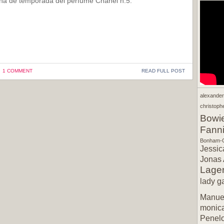
a de temporada del perfume Chanel n.5.
1 COMMENT
READ FULL POST
alexande
christophe
Bowi
Fann
Bonham-C
Jessic
Jonas 
Lager
lady g
Manuel
monic
Penel