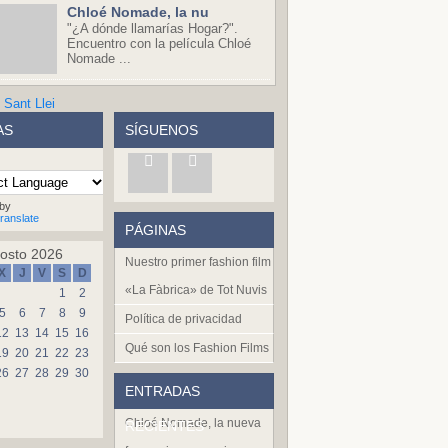
Chloé Nomade, la nu
"¿A dónde llamarías Hogar?".
Encuentro con la película Chloé
Nomade ...
AS
SÍGUENOS
by
ranslate
PÁGINAS
osto 2026
Nuestro primer fashion film
X
J
V
S
D
«La Fàbrica» de Tot Nuvis
1
2
5
6
7
8
9
Política de privacidad
12
13
14
15
16
Qué son los Fashion Films
19
20
21
22
23
26
27
28
29
30
ENTRADAS
Chloé Nomade, la nueva
RECIENTES