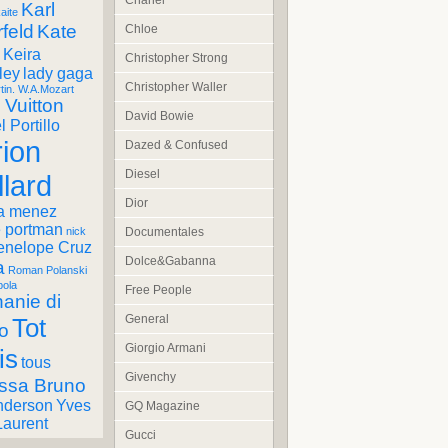
Chanel
Karl
aite
feld
Kate
Chloe
Keira
Christopher Strong
ley
lady gaga
Christopher Waller
tin. W.A.Mozart
 Vuitton
David Bowie
 Portillo
ion
Dazed & Confused
Diesel
llard
Dior
a menez
e portman
Documentales
nick
enelope Cruz
Dolce&Gabanna
a
Roman Polanski
pola
Free People
anie di
General
Tot
o
Giorgio Armani
is
tous
Givenchy
ssa Bruno
nderson
Yves
GQ Magazine
Laurent
Gucci