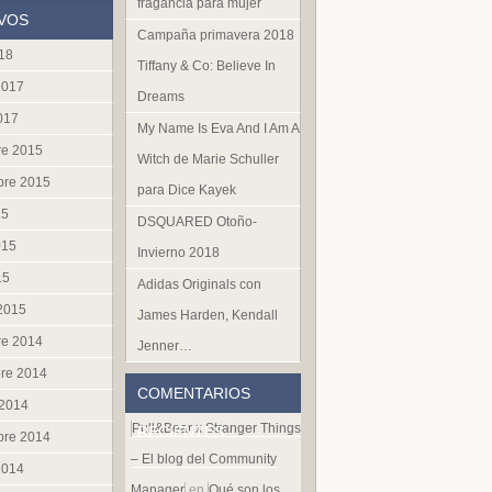
fragancia para mujer
VOS
Campaña primavera 2018
018
Tiffany & Co: Believe In
2017
Dreams
017
My Name Is Eva And I Am A
re 2015
Witch de Marie Schuller
bre 2015
para Dice Kayek
15
DSQUARED Otoño-
015
Invierno 2018
15
Adidas Originals con
 2015
James Harden, Kendall
re 2014
Jenner…
re 2014
COMENTARIOS
 2014
Pull&Bear x Stranger Things
RECIENTES
bre 2014
– El blog del Community
2014
Manager
en
Qué son los