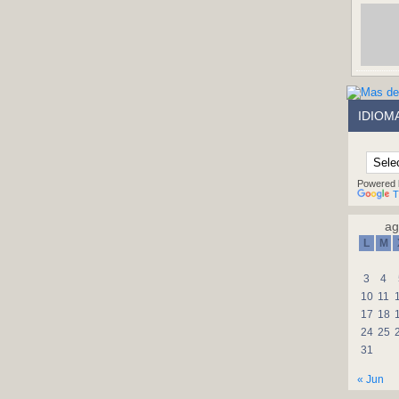
IDIOM
Powered 
T
ag
L
M
3
4
10
11
17
18
24
25
31
« Jun