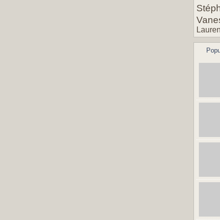
Stéph
Vane
Lauren
Popu