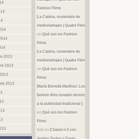
014
Fashion Films
014
La Cabina, noviembre de
14
mediometrajes | Quatre Films
014
en
Qué son los Fashion
 2014
Films
014
La Cabina, noviembre de
re 2013
mediometrajes | Quatre Films
re 2013
en
Qué son los Fashion
 2013
Films
bre 2013
María Borredá Martínez: Los
13
fashion films invaden terreno
013
a la publicidad tradicional |
013
en
Qué son los Fashion
13
Films
013
txell
en
Chanel n.5 con
Audrey Tautou y Travis