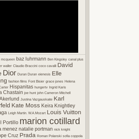
baz luhrmann
r mcqueen
Ben Kingsley
canal plus
David
r waller
Claudio Braccini
coco cavalli
Dior
e
Elle
Duran Duran
eienesis
ing
fashion films
Font Bisier
grace jones
Helena
Hispanitas
arter
hungertv
Ingrid Karis
a Chastain
joe hunt
john Cameron Mitchell
Karl
Akerlund
Justina Vazgauskaite
feld
Kate Moss
Keira Knightley
Louis Vuitton
aga
Leigh Martin. W.A.Mozart
marion cotillard
 Portillo
a menez
natalie portman
nick knight
Prada
ope Cruz
Roman Polanski
sofia coppola