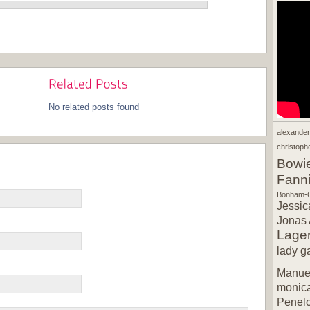
No related posts found
alexande
christophe
Bowi
Fann
Bonham-C
Jessic
Jonas 
Lager
lady g
Manuel
monic
Penel