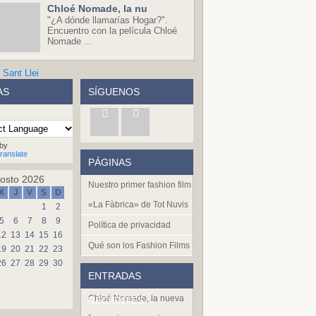
Chloé Nomade, la nu
"¿A dónde llamarías Hogar?".
Encuentro con la película Chloé
Nomade ...
AS
SÍGUENOS
by
ranslate
PÁGINAS
osto 2026
Nuestro primer fashion film
X
J
V
S
D
«La Fàbrica» de Tot Nuvis
1
2
5
6
7
8
9
Política de privacidad
12
13
14
15
16
Qué son los Fashion Films
19
20
21
22
23
26
27
28
29
30
ENTRADAS
Chloé Nomade, la nueva
RECIENTES