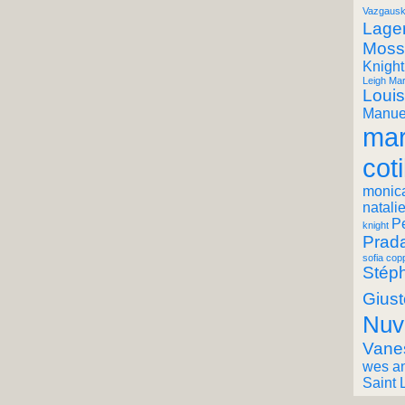
Vazgausk
Lager
Moss
Knight
Leigh Mar
Louis
Manuel
mar
coti
monic
natali
P
knight
Prad
sofia cop
Stéph
Giust
Nuv
Vane
wes a
Saint 