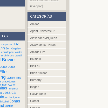
Davenport
CATEGORÍAS
Adidas
Agent Provocateur
ETAS
Alexander McQueen
baz
r mcqueen
Alvaro de la Herran
ann
Ben Kingsley
Arcade Fire
s
christopher waller
raccini
coco cavalli
d Bowie
Balmain
BibiLou
Duran Duran
Elle
Brian Atwood
ing
fashion films
Burberry
er
grace jones
onham-Carter
Bvlgari
itas
hungertv
Jessica
is
Calvin Klein
ain
joe hunt
john
Jonas
Cartier
Mitchell
und
Justina