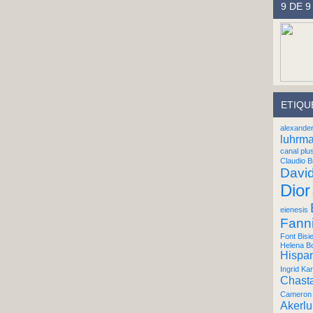
9 DE 9
ETIQU
alexande
luhrm
canal plu
Claudio B
Davi
Dior
eienesis
Fann
Font Bisi
Helena B
Hispan
Ingrid Kar
Chast
Cameron 
Akerl