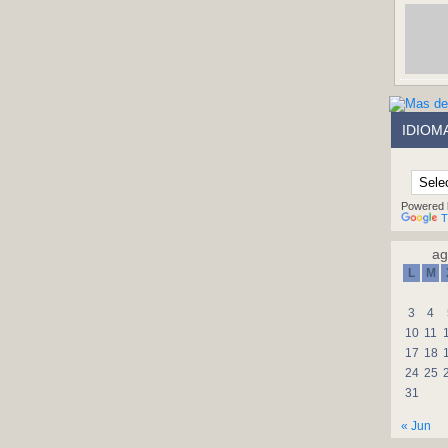
IDIOM
Powered 
T
ag
L
M
3
4
10
11
17
18
24
25
31
« Jun