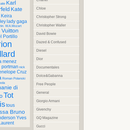
Chanel
Karl
aite
feld
Kate
Chloe
Keira
Christopher Strong
ley
lady gaga
Christopher Waller
tin. W.A.Mozart
 Vuitton
David Bowie
 Portillo
ion
Dazed & Confused
Diesel
llard
Dior
a menez
e portman
Documentales
nick
enelope Cruz
Dolce&Gabanna
a
Roman Polanski
pola
Free People
anie di
General
Tot
o
Giorgio Armani
is
tous
Givenchy
ssa Bruno
nderson
Yves
GQ Magazine
Laurent
Gucci