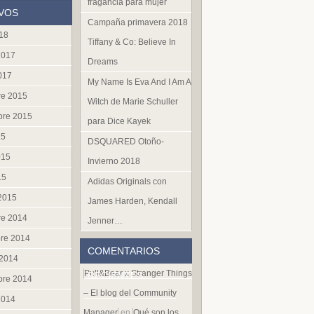
fragancia para mujer
VOS
Campaña primavera 2018
018
Tiffany & Co: Believe In
2017
Dreams
017
My Name Is Eva And I Am A
re 2015
Witch de Marie Schuller
bre 2015
para Dice Kayek
15
DSQUARED Otoño-
015
Invierno 2018
15
Adidas Originals con
 2015
James Harden, Kendall
re 2014
Jenner…
re 2014
COMENTARIOS
 2014
Pull&Bear x Stranger Things
RECIENTES
bre 2014
– El blog del Community
2014
Manager
en
Qué son los