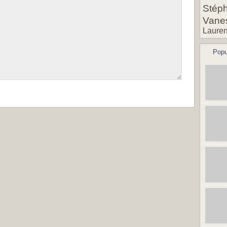
Stéph
Vane
Lauren
Popu