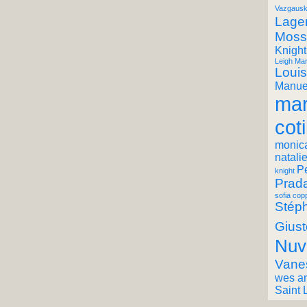
Vazgausk
Lager
Moss
Knight
Leigh Mar
Louis
Manuel
mar
coti
monic
natali
P
knight
Prad
sofia cop
Stéph
Giust
Nuv
Vane
wes a
Saint 