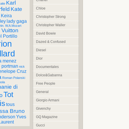
Chanel
Karl
aite
feld
Kate
Chloe
Keira
Christopher Strong
ley
lady gaga
Christopher Waller
tin. W.A.Mozart
 Vuitton
David Bowie
 Portillo
ion
Dazed & Confused
Diesel
llard
Dior
a menez
e portman
Documentales
nick
enelope Cruz
Dolce&Gabanna
a
Roman Polanski
pola
Free People
anie di
General
Tot
o
Giorgio Armani
is
tous
Givenchy
ssa Bruno
nderson
Yves
GQ Magazine
Laurent
Gucci