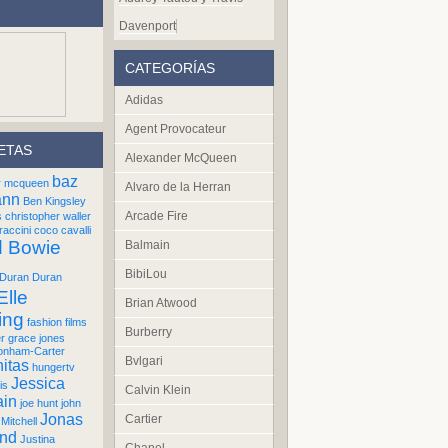
Davenport
CATEGORÍAS
Adidas
Agent Provocateur
ETAS
Alexander McQueen
baz
r mcqueen
Alvaro de la Herran
ann
Ben Kingsley
Arcade Fire
s
christopher waller
raccini
coco cavalli
d Bowie
Balmain
BibiLou
Duran Duran
Elle
Brian Atwood
ing
fashion films
Burberry
er
grace jones
onham-Carter
Bvlgari
itas
hungertv
Jessica
is
Calvin Klein
ain
joe hunt
john
Jonas
Cartier
Mitchell
und
Justina