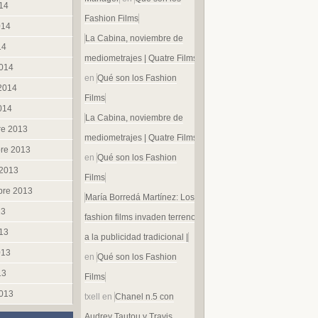
014
Fashion Films
014
La Cabina, noviembre de
14
mediometrajes | Quatre Films
014
en
Qué son los Fashion
 2014
Films
014
La Cabina, noviembre de
re 2013
mediometrajes | Quatre Films
re 2013
en
Qué son los Fashion
 2013
Films
bre 2013
María Borredá Martínez: Los
13
fashion films invaden terreno
013
a la publicidad tradicional |
013
en
Qué son los Fashion
13
Films
013
txell
en
Chanel n.5 con
Audrey Tautou y Travis