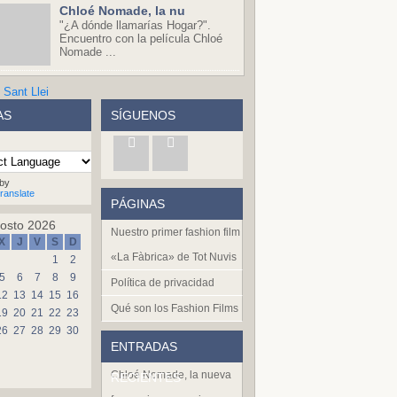
Chloé Nomade, la nu
"¿A dónde llamarías Hogar?".
Encuentro con la película Chloé
Nomade ...
AS
SÍGUENOS
by
ranslate
PÁGINAS
osto 2026
Nuestro primer fashion film
X
J
V
S
D
«La Fàbrica» de Tot Nuvis
1
2
5
6
7
8
9
Política de privacidad
12
13
14
15
16
Qué son los Fashion Films
19
20
21
22
23
26
27
28
29
30
ENTRADAS
Chloé Nomade, la nueva
RECIENTES