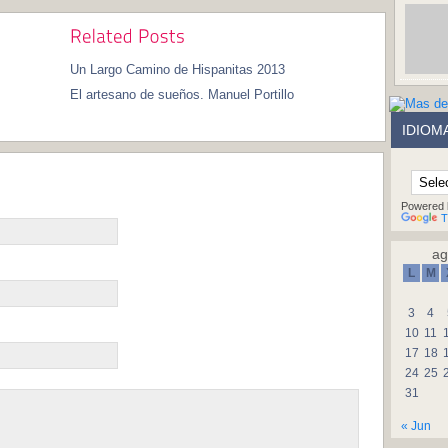
Un Largo Camino de Hispanitas 2013
El artesano de sueños. Manuel Portillo
IDIOM
Powered 
T
ag
L
M
3
4
10
11
17
18
24
25
31
« Jun