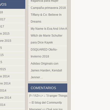
fragancia para mujer
VOS
Campaña primavera 2018
018
Tiffany & Co: Believe In
2017
Dreams
017
My Name Is Eva And I Am A
re 2015
Witch de Marie Schuller
bre 2015
para Dice Kayek
15
DSQUARED Otoño-
015
Invierno 2018
15
Adidas Originals con
 2015
James Harden, Kendall
re 2014
Jenner…
re 2014
COMENTARIOS
 2014
Pull&Bear x Stranger Things
RECIENTES
bre 2014
– El blog del Community
2014
Manager
en
Qué son los