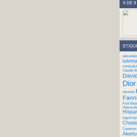
9 DE 9
ETIQU
alexande
luhrm
canal plu
Claudio B
Davi
Dior
eienesis
Fann
Font Bisi
Helena B
Hispan
Ingrid Kar
Chast
Cameron 
Akerl