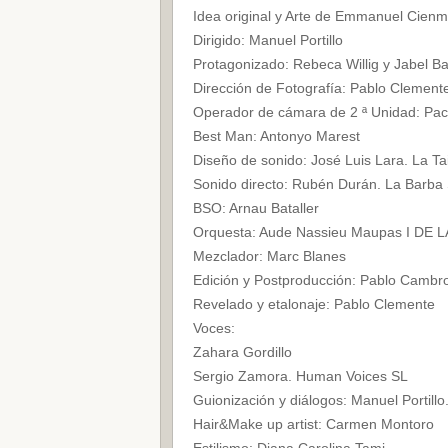
Idea original y Arte de Emmanuel Cie
Dirigido: Manuel Portillo
Protagonizado: Rebeca Willig y Jabel B
Dirección de Fotografía: Pablo Clement
Operador de cámara de 2 ª Unidad: Pa
Best Man: Antonyo Marest
Diseño de sonido: José Luis Lara. La Ta
Sonido directo: Rubén Durán. La Barba
BSO: Arnau Bataller
Orquesta: Aude Nassieu Maupas I DE L
Mezclador: Marc Blanes
Edición y Postproducción: Pablo Cambr
Revelado y etalonaje: Pablo Clemente
Voces:
Zahara Gordillo
Sergio Zamora. Human Voices SL
Guionización y diálogos: Manuel Portillo
Hair&Make up artist: Carmen Montoro