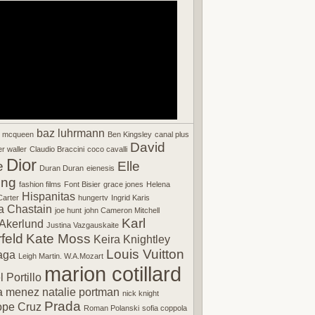
baz luhrmann
r mcqueen
Ben Kingsley
canal plus
David
r waller
Claudio Braccini
coco cavalli
Dior
e
Elle
Duran Duran
eienesis
ing
fashion films
Font Bisier
grace jones
Helena
Hispanitas
arter
hungertv
Ingrid Karis
a Chastain
joe hunt
john Cameron Mitchell
Karl
Akerlund
Justina Vazgauskaite
feld
Kate Moss
Keira Knightley
Louis Vuitton
aga
Leigh Martin. W.A.Mozart
marion cotillard
 Portillo
a menez
natalie portman
nick knight
Prada
ope Cruz
Roman Polanski
sofia coppola