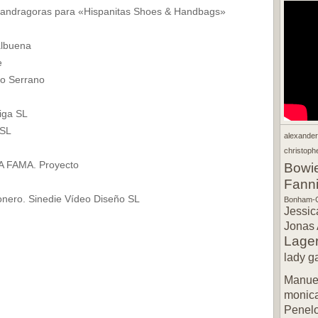
nmandragoras para «Hispanitas Shoes & Handbags»
albuena
e
co Serrano
iga SL
 SL
alexande
christophe
A FAMA. Proyecto
Bowi
Fann
onero. Sinedie Vídeo Diseño SL
Bonham-C
Jessic
Jonas 
Lager
lady g
Manuel
.
monic
Penel