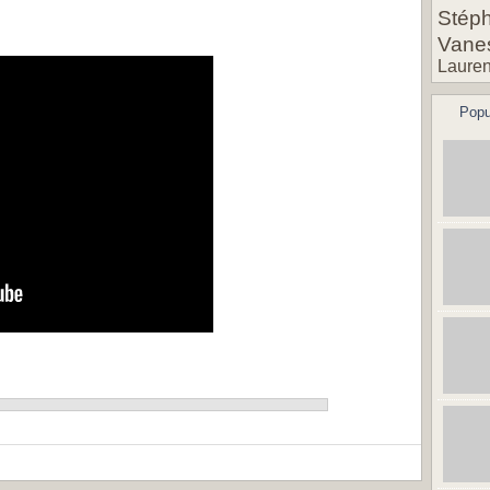
Stéph
Vane
Lauren
Popu