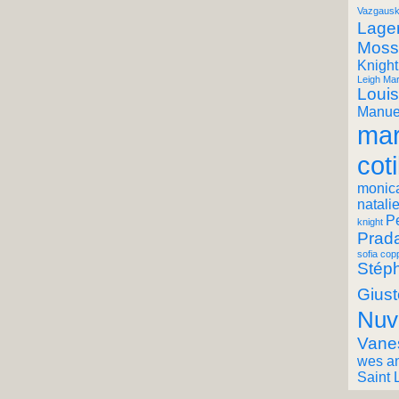
Vazgausk
Lager
Moss
Knight
Leigh Mar
Louis
Manuel
mar
coti
monic
natali
P
knight
Prad
sofia cop
Stéph
Giust
Nuv
Vane
wes a
Saint 