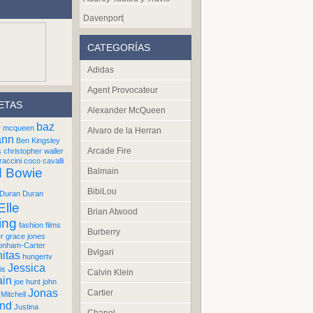
Davenport
CATEGORÍAS
Adidas
Agent Provocateur
ETAS
Alexander McQueen
baz
r mcqueen
Alvaro de la Herran
ann
Ben Kingsley
Arcade Fire
s
christopher waller
raccini
coco cavalli
d Bowie
Balmain
BibiLou
Duran Duran
Elle
Brian Atwood
ing
fashion films
Burberry
er
grace jones
onham-Carter
Bvlgari
itas
hungertv
Jessica
is
Calvin Klein
ain
joe hunt
john
Jonas
Cartier
Mitchell
und
Justina