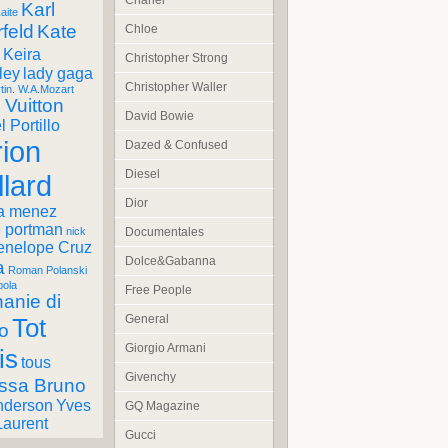
Chanel
Karl
aite
feld
Kate
Chloe
Keira
Christopher Strong
ley
lady gaga
Christopher Waller
tin. W.A.Mozart
 Vuitton
David Bowie
 Portillo
ion
Dazed & Confused
Diesel
llard
Dior
a menez
e portman
Documentales
nick
enelope Cruz
Dolce&Gabanna
a
Roman Polanski
pola
Free People
anie di
General
Tot
o
Giorgio Armani
is
tous
Givenchy
ssa Bruno
nderson
Yves
GQ Magazine
Laurent
Gucci