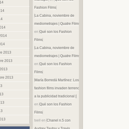
014
Fashion Films
014
La Cabina, noviembre de
14
mediometrajes | Quatre Films
014
en
Qué son los Fashion
 2014
Films
014
La Cabina, noviembre de
re 2013
mediometrajes | Quatre Films
re 2013
en
Qué son los Fashion
 2013
Films
bre 2013
María Borredá Martínez: Los
13
fashion films invaden terreno
013
a la publicidad tradicional |
013
en
Qué son los Fashion
13
Films
013
txell
en
Chanel n.5 con
Audrey Tautou y Travis