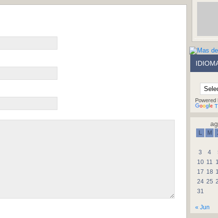
IDIOM
Powered 
T
ag
L
M
3
4
10
11
17
18
24
25
31
« Jun