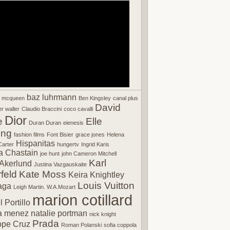
baz luhrmann
r mcqueen
Ben Kingsley
canal plus
David
r waller
Claudio Braccini
coco cavalli
Dior
e
Elle
Duran Duran
eienesis
ing
fashion films
Font Bisier
grace jones
Helena
Hispanitas
arter
hungertv
Ingrid Karis
a Chastain
joe hunt
john Cameron Mitchell
Karl
Akerlund
Justina Vazgauskaite
feld
Kate Moss
Keira Knightley
Louis Vuitton
aga
Leigh Martin. W.A.Mozart
marion cotillard
 Portillo
a menez
natalie portman
nick knight
Prada
ope Cruz
Roman Polanski
sofia coppola