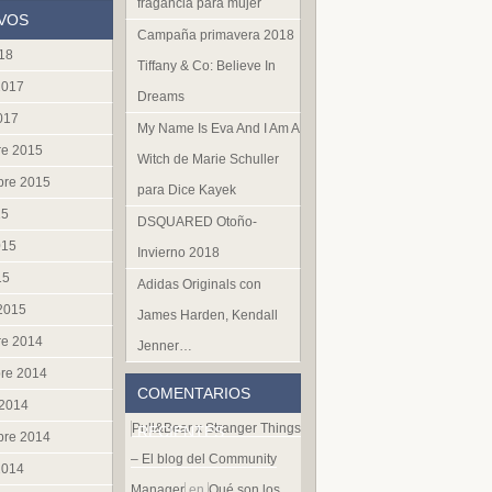
fragancia para mujer
VOS
Campaña primavera 2018
018
Tiffany & Co: Believe In
2017
Dreams
017
My Name Is Eva And I Am A
re 2015
Witch de Marie Schuller
bre 2015
para Dice Kayek
15
DSQUARED Otoño-
015
Invierno 2018
15
Adidas Originals con
 2015
James Harden, Kendall
re 2014
Jenner…
re 2014
COMENTARIOS
 2014
Pull&Bear x Stranger Things
RECIENTES
bre 2014
– El blog del Community
2014
Manager
en
Qué son los