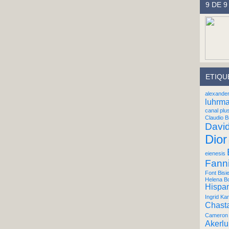
9 DE 9
ETIQU
alexande
luhrm
canal plu
Claudio B
Davi
Dior
eienesis
Fann
Font Bisi
Helena B
Hispan
Ingrid Kar
Chast
Cameron 
Akerl