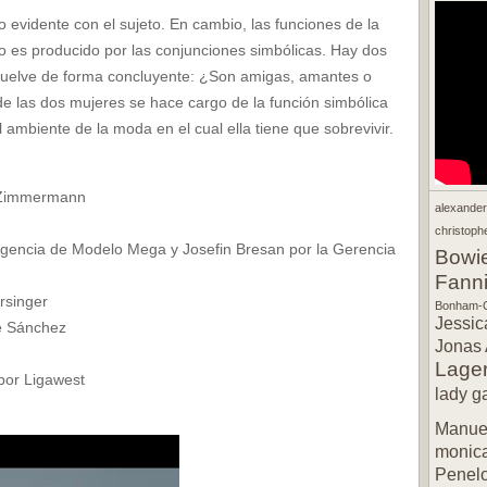
 evidente con el sujeto. En cambio, las funciones de la
o es producido por las conjunciones simbólicas. Hay dos
suelve de forma concluyente: ¿Son amigas, amantes o
 las dos mujeres se hace cargo de la función simbólica
l ambiente de la moda en el cual ella tiene que sobrevivir.
d Zimmermann
alexande
christophe
Agencia de Modelo Mega y Josefin Bresan por la Gerencia
Bowi
Fann
rsinger
Bonham-C
Jessic
pe Sánchez
Jonas 
Lager
por Ligawest
lady g
Manuel
monic
Penel