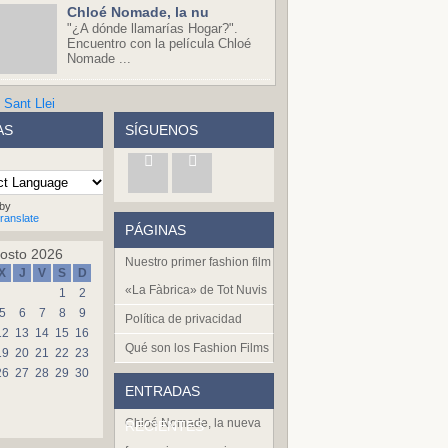
Chloé Nomade, la nu
"¿A dónde llamarías Hogar?".
Encuentro con la película Chloé
Nomade ...
AS
SÍGUENOS
by
ranslate
PÁGINAS
osto 2026
Nuestro primer fashion film
X
J
V
S
D
«La Fàbrica» de Tot Nuvis
1
2
5
6
7
8
9
Política de privacidad
12
13
14
15
16
Qué son los Fashion Films
19
20
21
22
23
26
27
28
29
30
ENTRADAS
Chloé Nomade, la nueva
RECIENTES