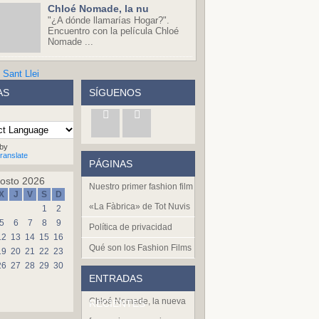
Chloé Nomade, la nu
"¿A dónde llamarías Hogar?".
Encuentro con la película Chloé
Nomade ...
AS
SÍGUENOS
by
ranslate
PÁGINAS
osto 2026
Nuestro primer fashion film
X
J
V
S
D
«La Fàbrica» de Tot Nuvis
1
2
5
6
7
8
9
Política de privacidad
12
13
14
15
16
Qué son los Fashion Films
19
20
21
22
23
26
27
28
29
30
ENTRADAS
Chloé Nomade, la nueva
RECIENTES