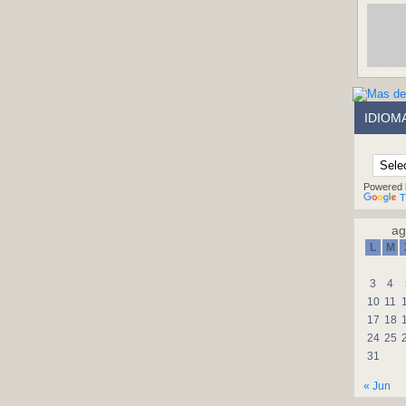
IDIOM
Powered 
T
ag
L
M
3
4
10
11
17
18
24
25
31
« Jun