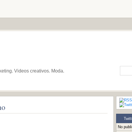
keting. Videos creativos. Moda.
no
Twitt
No publ