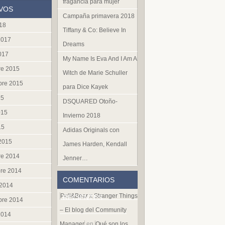
fragancia para mujer
VOS
Campaña primavera 2018
018
Tiffany & Co: Believe In
2017
Dreams
017
My Name Is Eva And I Am A
re 2015
Witch de Marie Schuller
bre 2015
para Dice Kayek
15
DSQUARED Otoño-
015
Invierno 2018
15
Adidas Originals con
 2015
James Harden, Kendall
re 2014
Jenner…
re 2014
COMENTARIOS
 2014
Pull&Bear x Stranger Things
RECIENTES
bre 2014
– El blog del Community
2014
Manager
en
Qué son los