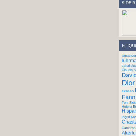
9 DE 9
ETIQU
alexande
luhrm
canal plu
Claudio B
Davi
Dior
eienesis
Fann
Font Bisi
Helena B
Hispan
Ingrid Kar
Chast
Cameron 
Akerl