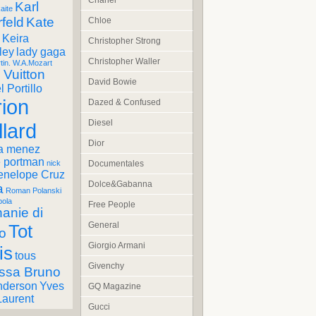
Chanel
Karl
aite
feld
Kate
Chloe
Keira
Christopher Strong
ley
lady gaga
Christopher Waller
tin. W.A.Mozart
 Vuitton
David Bowie
 Portillo
ion
Dazed & Confused
Diesel
llard
Dior
a menez
e portman
Documentales
nick
enelope Cruz
Dolce&Gabanna
a
Roman Polanski
pola
Free People
anie di
General
Tot
o
Giorgio Armani
is
tous
Givenchy
ssa Bruno
nderson
Yves
GQ Magazine
Laurent
Gucci