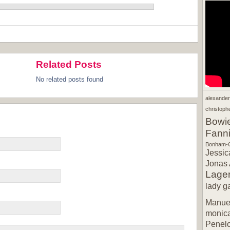
Related Posts
No related posts found
alexande
christophe
Bowi
Fann
Bonham-C
Jessic
Jonas 
Lager
lady g
Manuel
monic
Penel