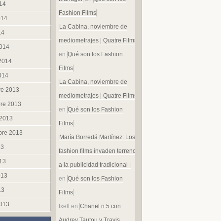
014
Fashion Films
014
La Cabina, noviembre de
14
mediometrajes | Quatre Films
014
en
Qué son los Fashion
 2014
Films
014
La Cabina, noviembre de
re 2013
mediometrajes | Quatre Films
re 2013
en
Qué son los Fashion
 2013
Films
bre 2013
María Borredá Martínez: Los
13
fashion films invaden terreno
013
a la publicidad tradicional |
013
en
Qué son los Fashion
13
Films
013
txell
en
Chanel n.5 con
Audrey Tautou y Travis