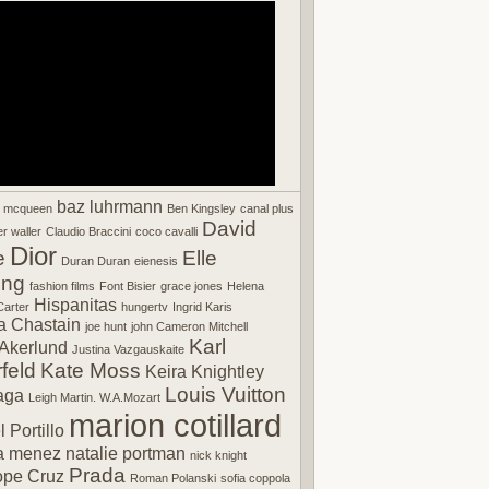
baz luhrmann
r mcqueen
Ben Kingsley
canal plus
David
r waller
Claudio Braccini
coco cavalli
Dior
e
Elle
Duran Duran
eienesis
ing
fashion films
Font Bisier
grace jones
Helena
Hispanitas
arter
hungertv
Ingrid Karis
a Chastain
joe hunt
john Cameron Mitchell
Karl
Akerlund
Justina Vazgauskaite
feld
Kate Moss
Keira Knightley
Louis Vuitton
aga
Leigh Martin. W.A.Mozart
marion cotillard
 Portillo
a menez
natalie portman
nick knight
Prada
ope Cruz
Roman Polanski
sofia coppola