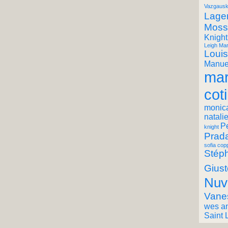
Vazgausk
Lager
Moss
Knight
Leigh Mar
Louis
Manuel
mar
coti
monic
natali
P
knight
Prad
sofia cop
Stéph
Giust
Nuv
Vane
wes a
Saint 