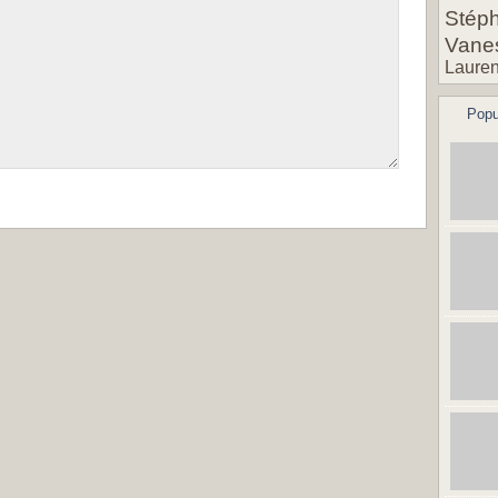
Stéph
Vane
Lauren
Popu