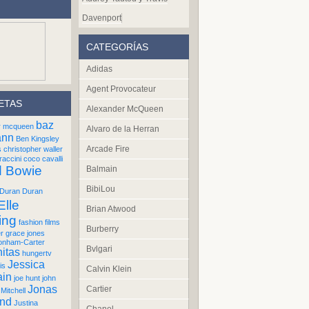
Davenport
CATEGORÍAS
Adidas
Agent Provocateur
ETAS
Alexander McQueen
baz
r mcqueen
Alvaro de la Herran
ann
Ben Kingsley
Arcade Fire
s
christopher waller
raccini
coco cavalli
d Bowie
Balmain
BibiLou
Duran Duran
Elle
Brian Atwood
ing
fashion films
Burberry
er
grace jones
onham-Carter
Bvlgari
itas
hungertv
Jessica
is
Calvin Klein
ain
joe hunt
john
Jonas
Cartier
Mitchell
und
Justina