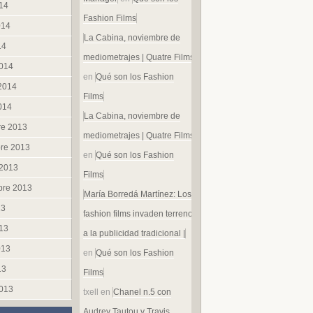
014
Fashion Films
014
La Cabina, noviembre de
14
mediometrajes | Quatre Films
014
en
Qué son los Fashion
 2014
Films
014
La Cabina, noviembre de
re 2013
mediometrajes | Quatre Films
re 2013
en
Qué son los Fashion
 2013
Films
bre 2013
María Borredá Martínez: Los
13
fashion films invaden terreno
013
a la publicidad tradicional |
013
en
Qué son los Fashion
13
Films
013
txell
en
Chanel n.5 con
Audrey Tautou y Travis