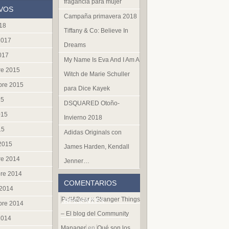
fragancia para mujer
VOS
Campaña primavera 2018
018
Tiffany & Co: Believe In
2017
Dreams
017
My Name Is Eva And I Am A
re 2015
Witch de Marie Schuller
bre 2015
para Dice Kayek
15
DSQUARED Otoño-
015
Invierno 2018
15
Adidas Originals con
 2015
James Harden, Kendall
re 2014
Jenner…
re 2014
COMENTARIOS
 2014
Pull&Bear x Stranger Things
RECIENTES
bre 2014
– El blog del Community
2014
Manager
en
Qué son los