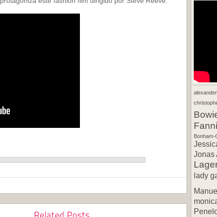
otagoniza este fashion film dirigido por Steve Reeve.
alexande
christophe
Bowi
Fann
Bonham-C
Jessic
Jonas 
Lager
lady g
Manuel
monic
Penel