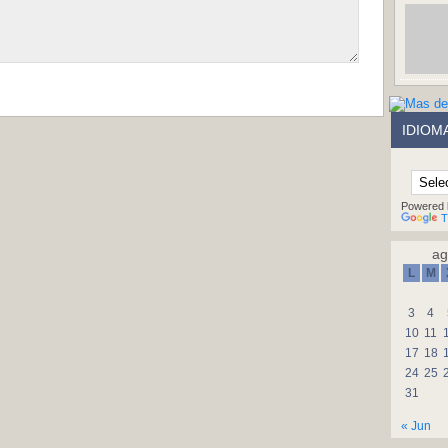
IDIOM
Powered 
T
ag
L
M
3
4
10
11
17
18
24
25
31
« Jun