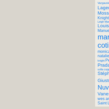
Vazgausk
Lager
Moss
Knight
Leigh Mar
Louis
Manuel
mar
coti
monic
natali
P
knight
Prad
sofia cop
Stéph
Giust
Nuv
Vane
wes a
Saint 