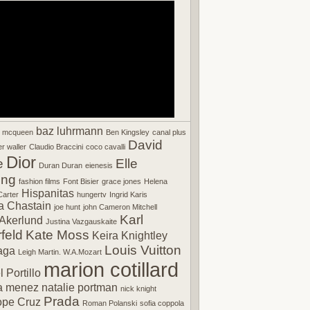
baz luhrmann
r mcqueen
Ben Kingsley
canal plus
David
r waller
Claudio Braccini
coco cavalli
Dior
e
Elle
Duran Duran
eienesis
ing
fashion films
Font Bisier
grace jones
Helena
Hispanitas
arter
hungertv
Ingrid Karis
a Chastain
joe hunt
john Cameron Mitchell
Karl
Akerlund
Justina Vazgauskaite
feld
Kate Moss
Keira Knightley
Louis Vuitton
aga
Leigh Martin. W.A.Mozart
marion cotillard
 Portillo
a menez
natalie portman
nick knight
Prada
ope Cruz
Roman Polanski
sofia coppola