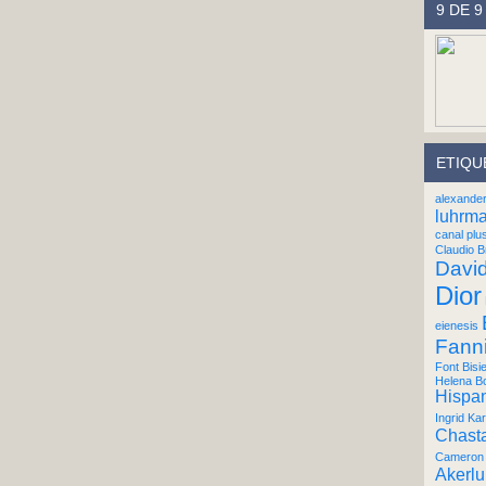
9 DE 9
ETIQU
alexande
luhrm
canal plu
Claudio B
Davi
Dior
eienesis
Fann
Font Bisi
Helena B
Hispan
Ingrid Kar
Chast
Cameron 
Akerl