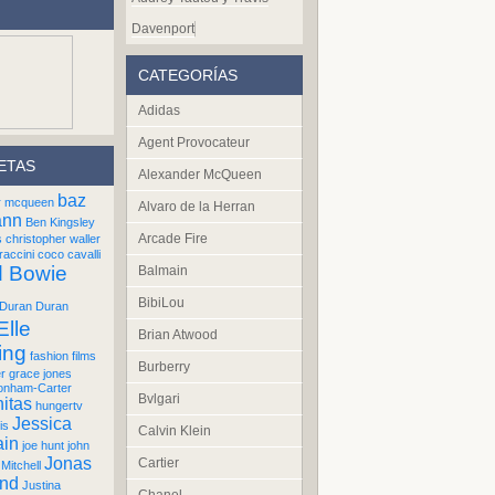
Davenport
CATEGORÍAS
Adidas
Agent Provocateur
ETAS
Alexander McQueen
baz
r mcqueen
Alvaro de la Herran
ann
Ben Kingsley
Arcade Fire
s
christopher waller
raccini
coco cavalli
d Bowie
Balmain
BibiLou
Duran Duran
Elle
Brian Atwood
ing
fashion films
Burberry
er
grace jones
onham-Carter
Bvlgari
itas
hungertv
Jessica
is
Calvin Klein
ain
joe hunt
john
Jonas
Cartier
Mitchell
und
Justina