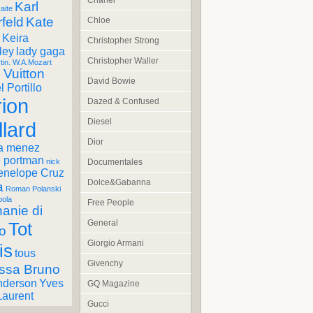
Chanel
Karl
aite
feld
Kate
Chloe
Keira
Christopher Strong
ley
lady gaga
Christopher Waller
tin. W.A.Mozart
 Vuitton
David Bowie
 Portillo
ion
Dazed & Confused
Diesel
llard
Dior
a menez
e portman
Documentales
nick
enelope Cruz
Dolce&Gabanna
a
Roman Polanski
pola
Free People
anie di
General
Tot
o
Giorgio Armani
is
tous
Givenchy
ssa Bruno
nderson
Yves
GQ Magazine
Laurent
Gucci