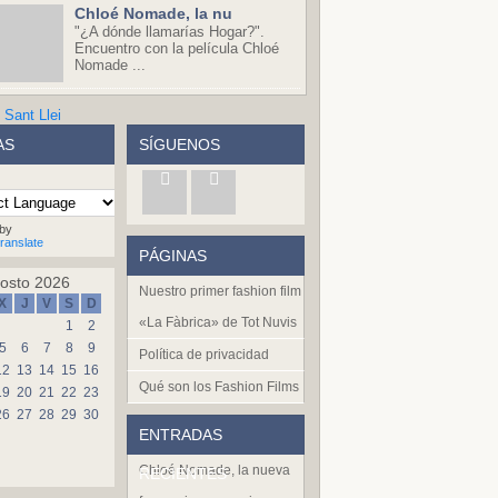
Chloé Nomade, la nu
"¿A dónde llamarías Hogar?".
Encuentro con la película Chloé
Nomade ...
AS
SÍGUENOS
by
ranslate
PÁGINAS
osto 2026
Nuestro primer fashion film
X
J
V
S
D
«La Fàbrica» de Tot Nuvis
1
2
5
6
7
8
9
Política de privacidad
12
13
14
15
16
Qué son los Fashion Films
19
20
21
22
23
26
27
28
29
30
ENTRADAS
Chloé Nomade, la nueva
RECIENTES