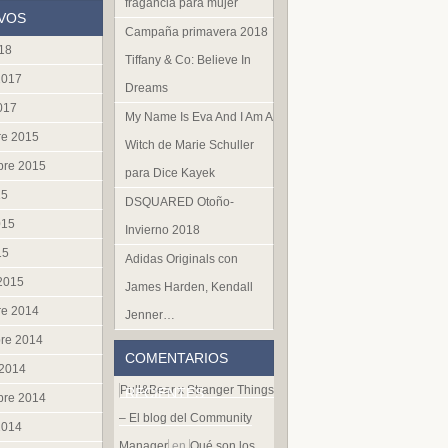
fragancia para mujer
VOS
Campaña primavera 2018
018
Tiffany & Co: Believe In
2017
Dreams
017
My Name Is Eva And I Am A
re 2015
Witch de Marie Schuller
bre 2015
para Dice Kayek
15
DSQUARED Otoño-
015
Invierno 2018
15
Adidas Originals con
 2015
James Harden, Kendall
re 2014
Jenner…
re 2014
COMENTARIOS
 2014
Pull&Bear x Stranger Things
RECIENTES
bre 2014
– El blog del Community
2014
Manager
en
Qué son los