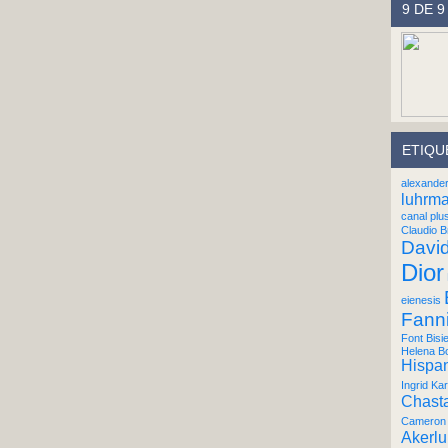
9 DE 9
ETIQU
alexande
luhrm
canal plu
Claudio B
Davi
Dior
eienesis
Fann
Font Bisi
Helena B
Hispan
Ingrid Kar
Chast
Cameron 
Akerl