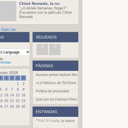
Chloé Nomade, la nu
"¿A dónde llamarías Hogar?".
Encuentro con la película Chloé
Nomade ...
AS
SÍGUENOS
by
ranslate
PÁGINAS
osto 2026
Nuestro primer fashion film
X
J
V
S
D
«La Fàbrica» de Tot Nuvis
1
2
5
6
7
8
9
Política de privacidad
12
13
14
15
16
Qué son los Fashion Films
19
20
21
22
23
26
27
28
29
30
ENTRADAS
Chloé Nomade, la nueva
RECIENTES