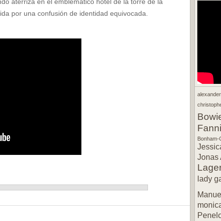
do aterriza en el emblemático hotel de la torre de la
bida por una confusión de identidad equivocada.
alexande
christophe
Bowi
Fann
Bonham-C
Jessic
Jonas 
Lager
lady g
Manuel
monic
Penel