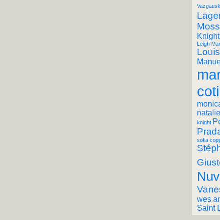
Vazgausk
Lager
Moss
Knight
Leigh Mar
Louis
Manuel
mar
coti
monic
natali
P
knight
Prad
sofia cop
Stéph
Giust
Nuv
Vane
wes a
Saint 