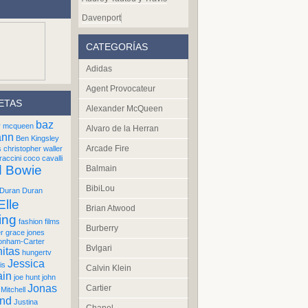
Davenport
CATEGORÍAS
Adidas
Agent Provocateur
ETAS
Alexander McQueen
baz
r mcqueen
Alvaro de la Herran
ann
Ben Kingsley
Arcade Fire
s
christopher waller
raccini
coco cavalli
d Bowie
Balmain
BibiLou
Duran Duran
Elle
Brian Atwood
ing
fashion films
Burberry
er
grace jones
onham-Carter
Bvlgari
itas
hungertv
Jessica
is
Calvin Klein
ain
joe hunt
john
Jonas
Cartier
Mitchell
und
Justina