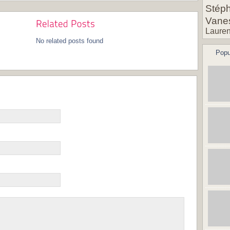
Stéph
Vane
Lauren
No related posts found
Popu