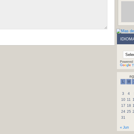
IDIOM
Powered 
T
ag
L
M
3
4
10
11
17
18
24
25
31
« Jun