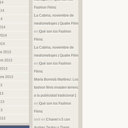
014
Fashion Films
014
La Cabina, noviembre de
14
mediometrajes | Quatre Films
014
en
Qué son los Fashion
 2014
Films
014
La Cabina, noviembre de
re 2013
mediometrajes | Quatre Films
re 2013
en
Qué son los Fashion
 2013
Films
bre 2013
María Borredá Martínez: Los
13
fashion films invaden terreno
013
a la publicidad tradicional |
013
en
Qué son los Fashion
13
Films
013
txell
en
Chanel n.5 con
Audrey Tautou y Travis