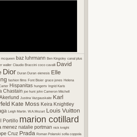
baz luhrmann
r mcqueen
Ben Kingsley
canal plus
David
r waller
Claudio Braccini
coco cavalli
Dior
e
Elle
Duran Duran
eienesis
ing
fashion films
Font Bisier
grace jones
Helena
Hispanitas
arter
hungertv
Ingrid Karis
a Chastain
joe hunt
john Cameron Mitchell
Karl
Akerlund
Justina Vazgauskaite
feld
Kate Moss
Keira Knightley
Louis Vuitton
aga
Leigh Martin. W.A.Mozart
marion cotillard
 Portillo
a menez
natalie portman
nick knight
Prada
ope Cruz
Roman Polanski
sofia coppola