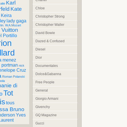
Chanel
Karl
aite
feld
Kate
Chloe
Keira
Christopher Strong
ley
lady gaga
Christopher Waller
tin. W.A.Mozart
 Vuitton
David Bowie
 Portillo
ion
Dazed & Confused
Diesel
llard
Dior
a menez
e portman
Documentales
nick
enelope Cruz
Dolce&Gabanna
a
Roman Polanski
pola
Free People
anie di
General
Tot
o
Giorgio Armani
is
tous
Givenchy
ssa Bruno
nderson
Yves
GQ Magazine
Laurent
Gucci