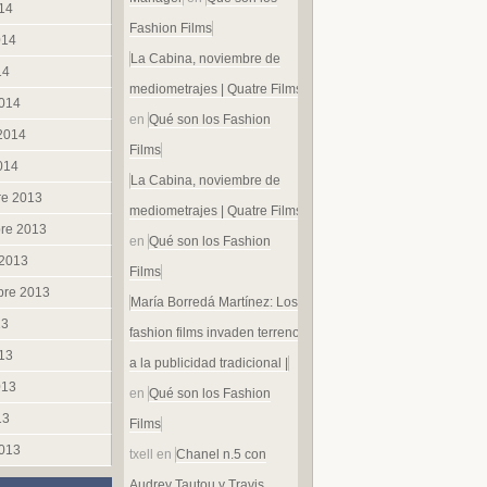
014
Fashion Films
014
La Cabina, noviembre de
14
mediometrajes | Quatre Films
014
en
Qué son los Fashion
 2014
Films
014
La Cabina, noviembre de
re 2013
mediometrajes | Quatre Films
re 2013
en
Qué son los Fashion
 2013
Films
bre 2013
María Borredá Martínez: Los
13
fashion films invaden terreno
013
a la publicidad tradicional |
013
en
Qué son los Fashion
13
Films
013
txell
en
Chanel n.5 con
Audrey Tautou y Travis