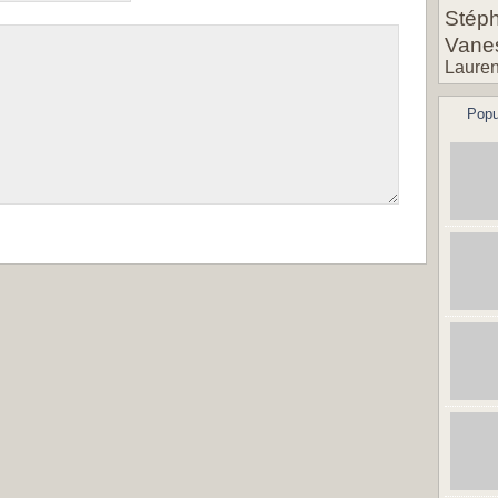
Stéph
Vane
Lauren
Popu