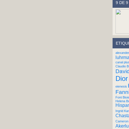
9 DE 9
ETIQU
alexande
luhrm
canal plu
Claudio B
Davi
Dior
eienesis
Fann
Font Bisi
Helena B
Hispan
Ingrid Kar
Chast
Cameron 
Akerl