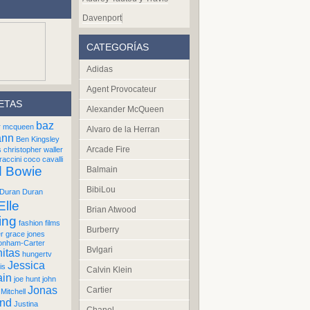
Davenport
CATEGORÍAS
Adidas
Agent Provocateur
ETAS
Alexander McQueen
baz
r mcqueen
Alvaro de la Herran
ann
Ben Kingsley
Arcade Fire
s
christopher waller
raccini
coco cavalli
d Bowie
Balmain
BibiLou
Duran Duran
Elle
Brian Atwood
ing
fashion films
Burberry
er
grace jones
onham-Carter
Bvlgari
itas
hungertv
Jessica
is
Calvin Klein
ain
joe hunt
john
Jonas
Cartier
Mitchell
und
Justina