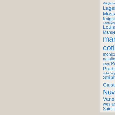
Vazgausk
Lager
Moss
Knight
Leigh Mar
Louis
Manuel
mar
coti
monic
natali
P
knight
Prad
sofia cop
Stéph
Giust
Nuv
Vane
wes a
Saint 