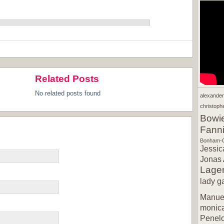
Related Posts
No related posts found
alexande
christophe
Bowi
Fann
Bonham-C
Jessic
Jonas 
Lager
lady g
Manuel
monic
Penel