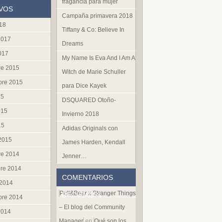
fragancia para mujer
VOS
Campaña primavera 2018
018
Tiffany & Co: Believe In
2017
Dreams
017
My Name Is Eva And I Am A
re 2015
Witch de Marie Schuller
bre 2015
para Dice Kayek
15
DSQUARED Otoño-
015
Invierno 2018
15
Adidas Originals con
 2015
James Harden, Kendall
re 2014
Jenner…
re 2014
COMENTARIOS
 2014
Pull&Bear x Stranger Things
RECIENTES
bre 2014
– El blog del Community
2014
Manager
en
Qué son los