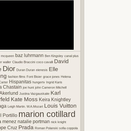
baz luhrmann
r mcqueen
Ben Kingsley
canal plus
David
r waller
Claudio Braccini
coco cavalli
Dior
e
Elle
Duran Duran
eienesis
ing
fashion films
Font Bisier
grace jones
Helena
Hispanitas
arter
hungertv
Ingrid Karis
a Chastain
joe hunt
john Cameron Mitchell
Karl
Akerlund
Justina Vazgauskaite
feld
Kate Moss
Keira Knightley
Louis Vuitton
aga
Leigh Martin. W.A.Mozart
marion cotillard
 Portillo
a menez
natalie portman
nick knight
Prada
ope Cruz
Roman Polanski
sofia coppola