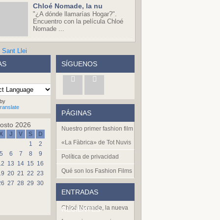
Chloé Nomade, la nu
"¿A dónde llamarías Hogar?".
Encuentro con la película Chloé
Nomade ...
AS
SÍGUENOS
by
ranslate
PÁGINAS
osto 2026
Nuestro primer fashion film
X
J
V
S
D
«La Fàbrica» de Tot Nuvis
1
2
5
6
7
8
9
Política de privacidad
12
13
14
15
16
Qué son los Fashion Films
19
20
21
22
23
26
27
28
29
30
ENTRADAS
Chloé Nomade, la nueva
RECIENTES