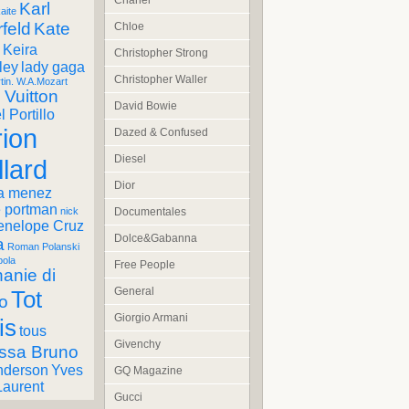
Chanel
Karl
aite
feld
Kate
Chloe
Keira
Christopher Strong
ley
lady gaga
Christopher Waller
tin. W.A.Mozart
 Vuitton
David Bowie
 Portillo
ion
Dazed & Confused
Diesel
llard
Dior
a menez
e portman
Documentales
nick
enelope Cruz
Dolce&Gabanna
a
Roman Polanski
pola
Free People
anie di
General
Tot
o
Giorgio Armani
is
tous
Givenchy
ssa Bruno
nderson
Yves
GQ Magazine
Laurent
Gucci