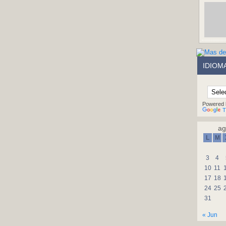
IDIOM
Powered 
T
ag
L
M
3
4
10
11
17
18
24
25
31
« Jun