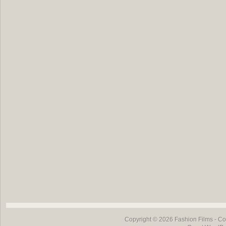
Copyright © 2026
Fashion Films
- Co