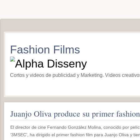
Fashion Films
Cortos y videos de publicidad y Marketing. Videos creativ
Juanjo Oliva produce su primer fashion
El director de cine Fernando González Molina, conocido por pelíc
‘3MSEC’, ha dirigido el primer fashion film para Juanjo Oliva y t