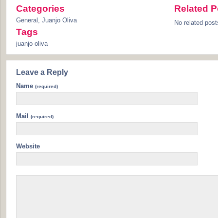
Categories
Related P
General
,
Juanjo Oliva
No related post
Tags
juanjo oliva
Leave a Reply
Name
(required)
Mail
(required)
Website