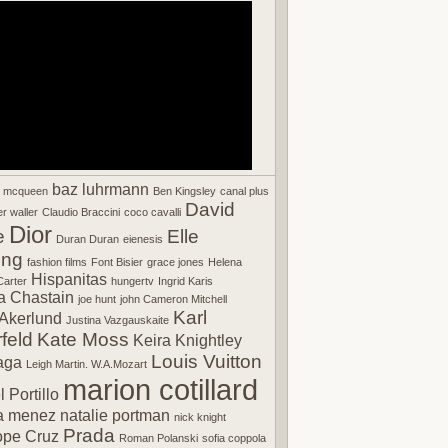
baz luhrmann
r mcqueen
Ben Kingsley
canal plus
David
r waller
Claudio Braccini
coco cavalli
Dior
e
Elle
Duran Duran
eienesis
ing
fashion films
Font Bisier
grace jones
Helena
Hispanitas
arter
hungertv
Ingrid Karis
a Chastain
joe hunt
john Cameron Mitchell
Karl
Akerlund
Justina Vazgauskaite
feld
Kate Moss
Keira Knightley
Louis Vuitton
aga
Leigh Martin. W.A.Mozart
marion cotillard
 Portillo
a menez
natalie portman
nick knight
Prada
ope Cruz
Roman Polanski
sofia coppola