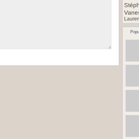
Stéph
Vane
Lauren
Popu