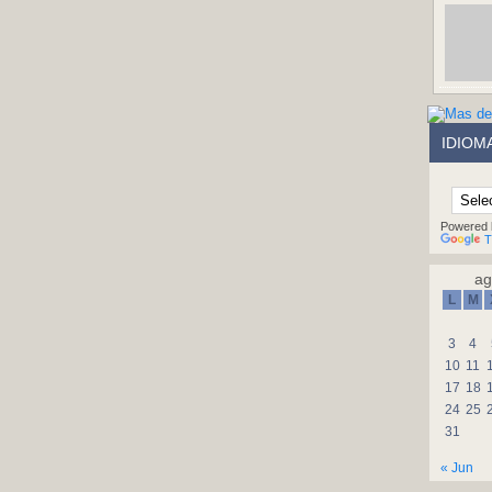
IDIOM
Powered 
T
ag
L
M
3
4
10
11
17
18
24
25
31
« Jun