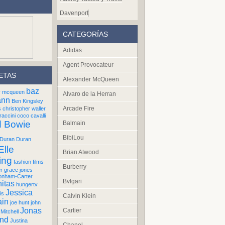
Davenport
CATEGORÍAS
Adidas
Agent Provocateur
ETAS
Alexander McQueen
baz
r mcqueen
Alvaro de la Herran
ann
Ben Kingsley
Arcade Fire
s
christopher waller
raccini
coco cavalli
d Bowie
Balmain
BibiLou
Duran Duran
Elle
Brian Atwood
ing
fashion films
Burberry
er
grace jones
onham-Carter
Bvlgari
itas
hungertv
Jessica
is
Calvin Klein
ain
joe hunt
john
Jonas
Cartier
Mitchell
und
Justina