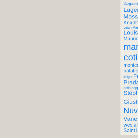
Vazgausk
Lager
Moss
Knight
Leigh Mar
Louis
Manuel
mar
coti
monic
natali
P
knight
Prad
sofia cop
Stéph
Giust
Nuv
Vane
wes a
Saint 