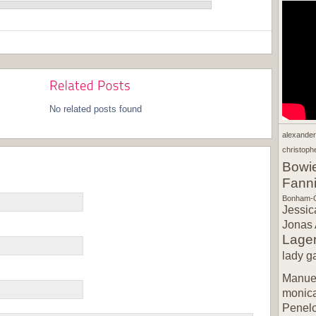
No related posts found
alexande
christophe
Bowi
Fann
Bonham-C
Jessic
Jonas 
Lager
lady g
Manuel
monic
Penel