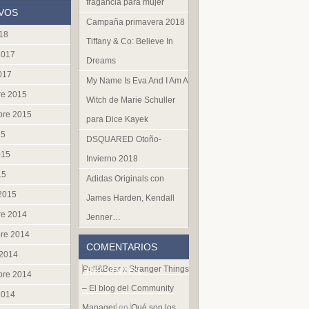
fragancia para mujer
VOS
Campaña primavera 2018
018
Tiffany & Co: Believe In
2017
Dreams
017
My Name Is Eva And I Am A
re 2015
Witch de Marie Schuller
bre 2015
para Dice Kayek
15
DSQUARED Otoño-
015
Invierno 2018
15
Adidas Originals con
 2015
James Harden, Kendall
re 2014
Jenner…
re 2014
COMENTARIOS
 2014
Pull&Bear x Stranger Things
RECIENTES
bre 2014
– El blog del Community
2014
Manager
en
Qué son los