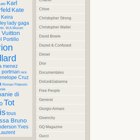
Chanel
Karl
aite
feld
Kate
Chloe
Keira
Christopher Strong
ley
lady gaga
Christopher Waller
tin. W.A.Mozart
 Vuitton
David Bowie
 Portillo
ion
Dazed & Confused
Diesel
llard
Dior
a menez
e portman
Documentales
nick
enelope Cruz
Dolce&Gabanna
a
Roman Polanski
pola
Free People
anie di
General
Tot
o
Giorgio Armani
is
tous
Givenchy
ssa Bruno
nderson
Yves
GQ Magazine
Laurent
Gucci