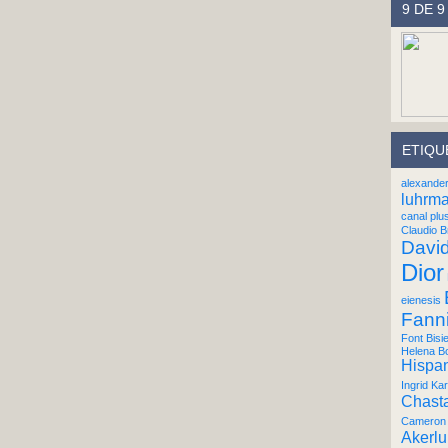
9 DE 9
ETIQU
alexande
luhrm
canal plu
Claudio B
Davi
Dior
eienesis
Fann
Font Bisi
Helena B
Hispan
Ingrid Kar
Chast
Cameron 
Akerl