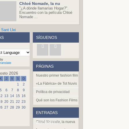
Chloé Nomade, la nu
"¿A dónde llamarías Hogar?".
Encuentro con la película Chloé
Nomade ...
AS
SÍGUENOS
by
ranslate
PÁGINAS
osto 2026
Nuestro primer fashion film
X
J
V
S
D
«La Fàbrica» de Tot Nuvis
1
2
5
6
7
8
9
Política de privacidad
12
13
14
15
16
Qué son los Fashion Films
19
20
21
22
23
26
27
28
29
30
ENTRADAS
Chloé Nomade, la nueva
RECIENTES