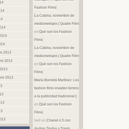
014
Fashion Films
014
La Cabina, noviembre de
14
mediometrajes | Quatre Films
014
en
Qué son los Fashion
 2014
Films
014
La Cabina, noviembre de
re 2013
mediometrajes | Quatre Films
re 2013
en
Qué son los Fashion
 2013
Films
bre 2013
María Borredá Martínez: Los
13
fashion films invaden terreno
013
a la publicidad tradicional |
013
en
Qué son los Fashion
13
Films
013
txell
en
Chanel n.5 con
Audrey Tautou y Travis