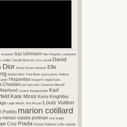
baz luhrmann
r mcqueen
Ben Kingsley
canal plus
David
r waller
Claudio Braccini
coco cavalli
Dior
e
Elle
Duran Duran
eienesis
ing
fashion films
Font Bisier
grace jones
Helena
Hispanitas
arter
hungertv
Ingrid Karis
a Chastain
joe hunt
john Cameron Mitchell
Karl
Akerlund
Justina Vazgauskaite
feld
Kate Moss
Keira Knightley
Louis Vuitton
aga
Leigh Martin. W.A.Mozart
marion cotillard
 Portillo
a menez
natalie portman
nick knight
Prada
ope Cruz
Roman Polanski
sofia coppola