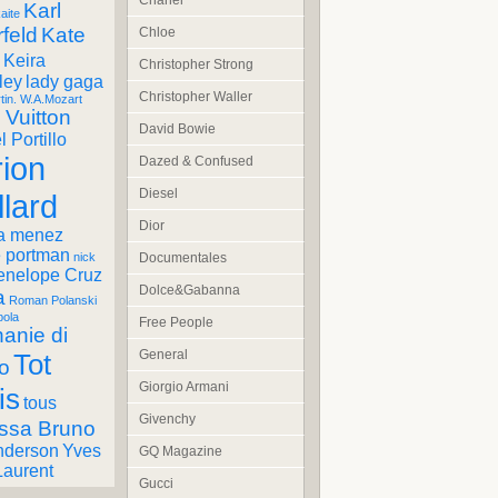
Chanel
Karl
aite
feld
Kate
Chloe
Keira
Christopher Strong
ley
lady gaga
Christopher Waller
tin. W.A.Mozart
 Vuitton
David Bowie
 Portillo
ion
Dazed & Confused
Diesel
llard
Dior
a menez
e portman
Documentales
nick
enelope Cruz
Dolce&Gabanna
a
Roman Polanski
pola
Free People
anie di
General
Tot
o
Giorgio Armani
is
tous
Givenchy
ssa Bruno
nderson
Yves
GQ Magazine
Laurent
Gucci