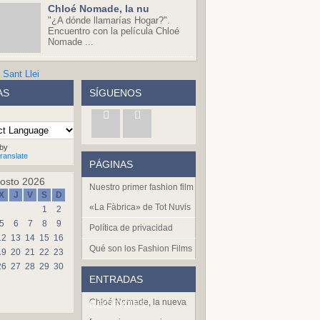
Chloé Nomade, la nu
"¿A dónde llamarías Hogar?".
Encuentro con la película Chloé
Nomade ...
AS
SÍGUENOS
by
ranslate
PÁGINAS
osto 2026
Nuestro primer fashion film
X
J
V
S
D
«La Fàbrica» de Tot Nuvis
1
2
5
6
7
8
9
Política de privacidad
12
13
14
15
16
Qué son los Fashion Films
19
20
21
22
23
26
27
28
29
30
ENTRADAS
Chloé Nomade, la nueva
RECIENTES