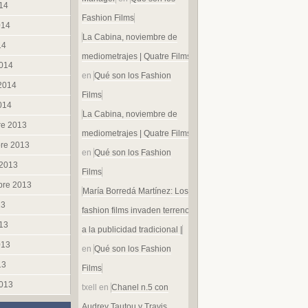
014
Fashion Films
014
La Cabina, noviembre de
14
mediometrajes | Quatre Films
014
en
Qué son los Fashion
 2014
Films
014
La Cabina, noviembre de
re 2013
mediometrajes | Quatre Films
re 2013
en
Qué son los Fashion
 2013
Films
bre 2013
María Borredá Martínez: Los
13
fashion films invaden terreno
013
a la publicidad tradicional |
013
en
Qué son los Fashion
13
Films
013
txell
en
Chanel n.5 con
Audrey Tautou y Travis