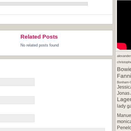
Related Posts
No related posts found
alexande
christophe
Bowi
Fann
Bonham-C
Jessic
Jonas 
Lager
lady g
Manuel
monic
Penel