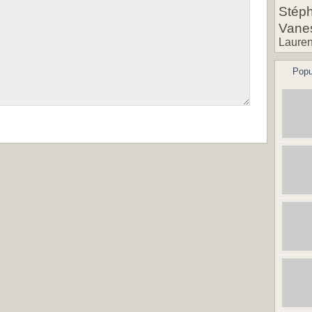
Stéph
Vane
Lauren
Popu