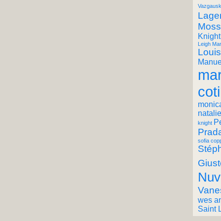
Vazgausk
Lager
Moss
Knight
Leigh Mar
Louis
Manuel
mar
coti
monic
natali
P
knight
Prad
sofia cop
Stéph
Giust
Nuv
Vane
wes a
Saint 