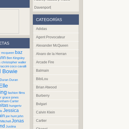
Davenport
CATEGORÍAS
Adidas
Agent Provocateur
ETAS
Alexander McQueen
baz
r mcqueen
Alvaro de la Herran
ann
Ben Kingsley
Arcade Fire
s
christopher waller
raccini
coco cavalli
d Bowie
Balmain
BibiLou
Duran Duran
Elle
Brian Atwood
ing
fashion films
Burberry
er
grace jones
onham-Carter
Bvlgari
itas
hungertv
Jessica
is
Calvin Klein
ain
joe hunt
john
Jonas
Cartier
Mitchell
und
Justina