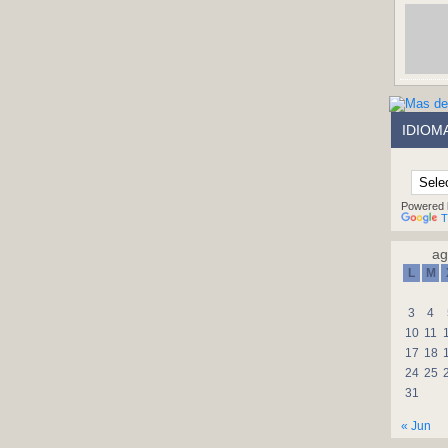
IDIOM
Powered 
T
ag
L
M
3
4
10
11
17
18
24
25
31
« Jun