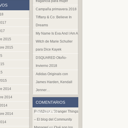
fragancia para mujer
VOS
Campaña primavera 2018
018
Tiffany & Co: Believe In
2017
Dreams
017
My Name Is Eva And I Am A
re 2015
Witch de Marie Schuller
bre 2015
para Dice Kayek
15
DSQUARED Otoño-
015
Invierno 2018
15
Adidas Originals con
 2015
James Harden, Kendall
re 2014
Jenner…
re 2014
COMENTARIOS
 2014
Pull&Bear x Stranger Things
RECIENTES
bre 2014
– El blog del Community
2014
Manager
en
Qué son los