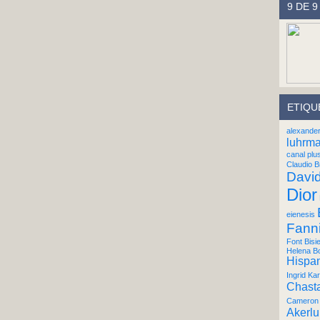
9 DE 9
ETIQU
alexande
luhrm
canal plu
Claudio B
Davi
Dior
eienesis
Fann
Font Bisi
Helena B
Hispan
Ingrid Kar
Chast
Cameron 
Akerl