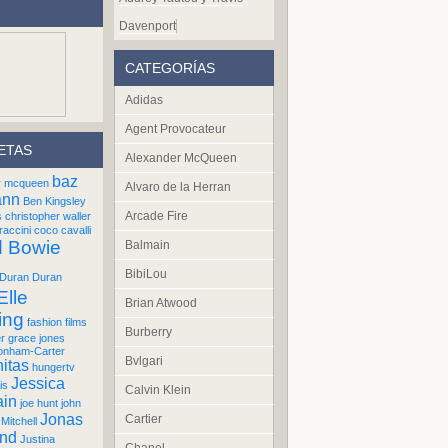
Davenport
CATEGORÍAS
Adidas
Agent Provocateur
ETAS
Alexander McQueen
baz
r mcqueen
Alvaro de la Herran
ann
Ben Kingsley
Arcade Fire
s
christopher waller
raccini
coco cavalli
d Bowie
Balmain
BibiLou
Duran Duran
Elle
Brian Atwood
ing
fashion films
Burberry
er
grace jones
onham-Carter
Bvlgari
itas
hungertv
Jessica
is
Calvin Klein
ain
joe hunt
john
Jonas
Cartier
Mitchell
und
Justina