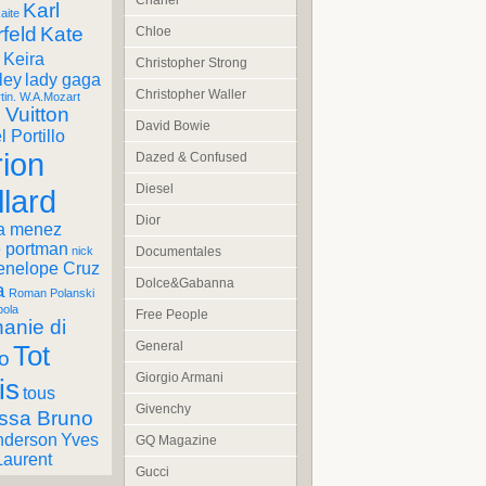
Chanel
Karl
aite
feld
Kate
Chloe
Keira
Christopher Strong
ley
lady gaga
Christopher Waller
tin. W.A.Mozart
 Vuitton
David Bowie
 Portillo
ion
Dazed & Confused
Diesel
llard
Dior
a menez
e portman
Documentales
nick
enelope Cruz
Dolce&Gabanna
a
Roman Polanski
pola
Free People
anie di
General
Tot
o
Giorgio Armani
is
tous
Givenchy
ssa Bruno
nderson
Yves
GQ Magazine
Laurent
Gucci