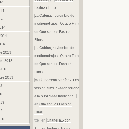
014
Fashion Films
014
La Cabina, noviembre de
14
mediometrajes | Quatre Films
014
en
Qué son los Fashion
 2014
Films
014
La Cabina, noviembre de
re 2013
mediometrajes | Quatre Films
re 2013
en
Qué son los Fashion
 2013
Films
bre 2013
María Borredá Martínez: Los
13
fashion films invaden terreno
013
a la publicidad tradicional |
013
en
Qué son los Fashion
13
Films
013
txell
en
Chanel n.5 con
Audrey Tautou y Travis