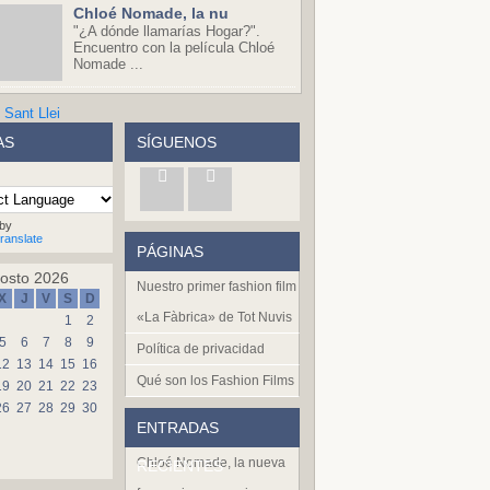
Chloé Nomade, la nu
"¿A dónde llamarías Hogar?".
Encuentro con la película Chloé
Nomade ...
AS
SÍGUENOS
by
ranslate
PÁGINAS
osto 2026
Nuestro primer fashion film
X
J
V
S
D
«La Fàbrica» de Tot Nuvis
1
2
5
6
7
8
9
Política de privacidad
12
13
14
15
16
Qué son los Fashion Films
19
20
21
22
23
26
27
28
29
30
ENTRADAS
Chloé Nomade, la nueva
RECIENTES