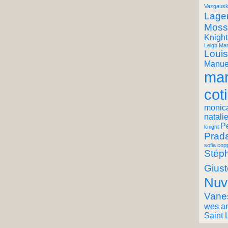
Vazgausk
Lager
Moss
Knight
Leigh Mar
Louis
Manuel
mar
coti
monic
natali
P
knight
Prad
sofia cop
Stéph
Giust
Nuv
Vane
wes a
Saint 