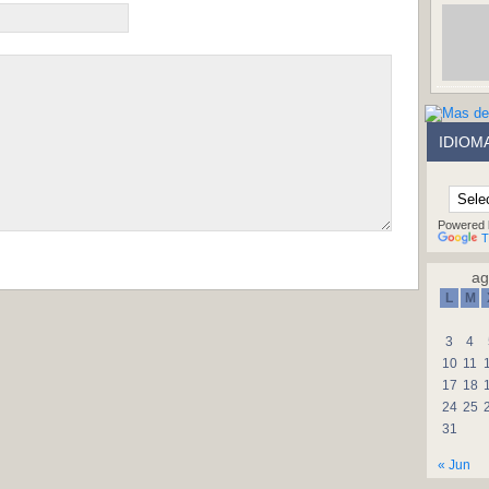
IDIOM
Powered 
T
ag
L
M
3
4
10
11
17
18
24
25
31
« Jun