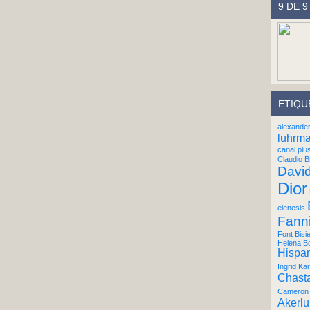
9 DE 9
ETIQU
alexande
luhrm
canal plu
Claudio B
Davi
Dior
eienesis
Fann
Font Bisi
Helena B
Hispan
Ingrid Kar
Chast
Cameron 
Akerl