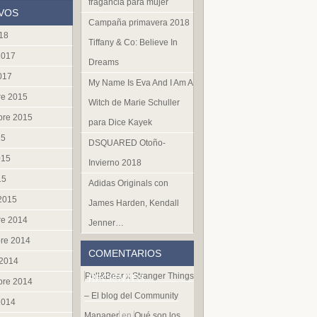
fragancia para mujer
VOS
Campaña primavera 2018
018
Tiffany & Co: Believe In
2017
Dreams
017
My Name Is Eva And I Am A
re 2015
Witch de Marie Schuller
bre 2015
para Dice Kayek
15
DSQUARED Otoño-
015
Invierno 2018
15
Adidas Originals con
 2015
James Harden, Kendall
re 2014
Jenner…
re 2014
COMENTARIOS
 2014
Pull&Bear x Stranger Things
RECIENTES
bre 2014
– El blog del Community
2014
Manager
en
Qué son los