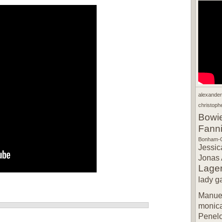
alexande
christophe
Bowi
Fann
Bonham-C
Jessic
Jonas 
Lager
lady g
Manuel
monic
Penel