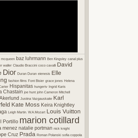
baz luhrmann
r mcqueen
Ben Kingsley
canal plus
David
r waller
Claudio Braccini
coco cavalli
Dior
e
Elle
Duran Duran
eienesis
ing
fashion films
Font Bisier
grace jones
Helena
Hispanitas
arter
hungertv
Ingrid Karis
a Chastain
joe hunt
john Cameron Mitchell
Karl
Akerlund
Justina Vazgauskaite
feld
Kate Moss
Keira Knightley
Louis Vuitton
aga
Leigh Martin. W.A.Mozart
marion cotillard
 Portillo
a menez
natalie portman
nick knight
Prada
ope Cruz
Roman Polanski
sofia coppola