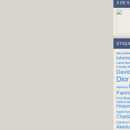
9 DE 9
ETIQU
alexande
luhrm
canal plu
Claudio B
Davi
Dior
eienesis
Fann
Font Bisi
Helena B
Hispan
Ingrid Kar
Chast
Cameron 
Akerl