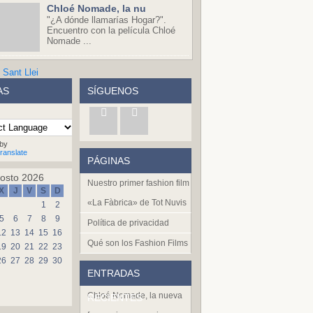
Chloé Nomade, la nu
"¿A dónde llamarías Hogar?".
Encuentro con la película Chloé
Nomade ...
AS
SÍGUENOS
by
ranslate
PÁGINAS
osto 2026
Nuestro primer fashion film
X
J
V
S
D
«La Fàbrica» de Tot Nuvis
1
2
5
6
7
8
9
Política de privacidad
12
13
14
15
16
Qué son los Fashion Films
19
20
21
22
23
26
27
28
29
30
ENTRADAS
Chloé Nomade, la nueva
RECIENTES