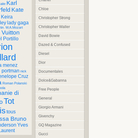
Chanel
Karl
aite
feld
Kate
Chloe
Keira
Christopher Strong
ley
lady gaga
Christopher Waller
tin. W.A.Mozart
 Vuitton
David Bowie
 Portillo
ion
Dazed & Confused
Diesel
llard
Dior
a menez
e portman
Documentales
nick
enelope Cruz
Dolce&Gabanna
a
Roman Polanski
pola
Free People
anie di
General
Tot
o
Giorgio Armani
is
tous
Givenchy
ssa Bruno
nderson
Yves
GQ Magazine
Laurent
Gucci