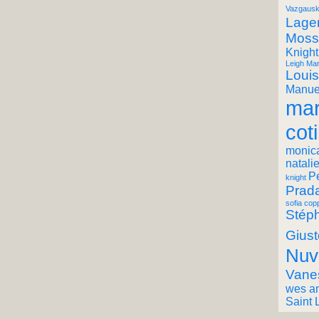
Vazgausk
Lager
Moss
Knight
Leigh Mar
Louis
Manuel
mar
coti
monic
natali
P
knight
Prad
sofia cop
Stéph
Giust
Nuv
Vane
wes a
Saint 