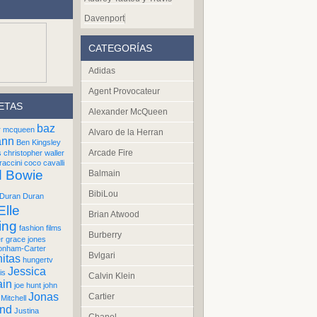
Davenport
CATEGORÍAS
Adidas
Agent Provocateur
ETAS
Alexander McQueen
baz
r mcqueen
Alvaro de la Herran
ann
Ben Kingsley
Arcade Fire
s
christopher waller
raccini
coco cavalli
d Bowie
Balmain
BibiLou
Duran Duran
Elle
Brian Atwood
ing
fashion films
Burberry
er
grace jones
onham-Carter
Bvlgari
itas
hungertv
Jessica
is
Calvin Klein
ain
joe hunt
john
Jonas
Cartier
Mitchell
und
Justina