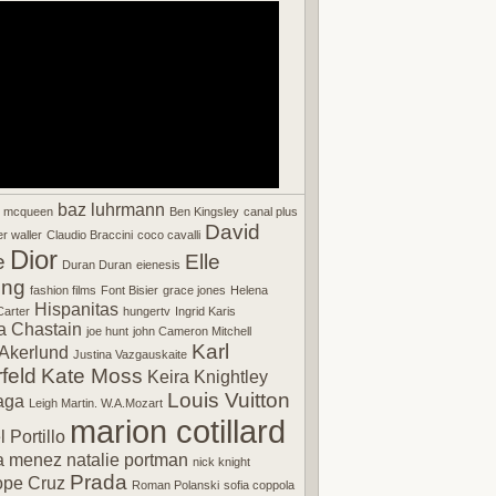
baz luhrmann
r mcqueen
Ben Kingsley
canal plus
David
r waller
Claudio Braccini
coco cavalli
Dior
e
Elle
Duran Duran
eienesis
ing
fashion films
Font Bisier
grace jones
Helena
Hispanitas
arter
hungertv
Ingrid Karis
a Chastain
joe hunt
john Cameron Mitchell
Karl
Akerlund
Justina Vazgauskaite
feld
Kate Moss
Keira Knightley
Louis Vuitton
aga
Leigh Martin. W.A.Mozart
marion cotillard
 Portillo
a menez
natalie portman
nick knight
Prada
ope Cruz
Roman Polanski
sofia coppola