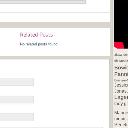
No related posts found
alexande
christophe
Bowi
Fann
Bonham-C
Jessic
Jonas 
Lager
lady g
Manuel
monic
Penel