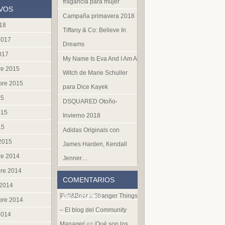
fragancia para mujer
VOS
Campaña primavera 2018
018
Tiffany & Co: Believe In
2017
Dreams
017
My Name Is Eva And I Am A
re 2015
Witch de Marie Schuller
bre 2015
para Dice Kayek
15
DSQUARED Otoño-
015
Invierno 2018
15
Adidas Originals con
 2015
James Harden, Kendall
re 2014
Jenner…
re 2014
COMENTARIOS
 2014
Pull&Bear x Stranger Things
RECIENTES
bre 2014
– El blog del Community
2014
Manager
en
Qué son los