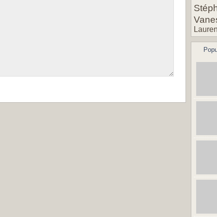
Stéph
Vane
Lauren
Popu