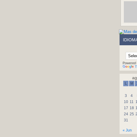
IDIOM
Powered 
T
ag
L
M
3
4
10
11
17
18
24
25
31
« Jun