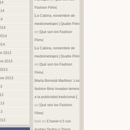
014
Fashion Films
014
La Cabina, noviembre de
14
mediometrajes | Quatre Films
014
en
Qué son los Fashion
 2014
Films
014
La Cabina, noviembre de
re 2013
mediometrajes | Quatre Films
re 2013
en
Qué son los Fashion
 2013
Films
bre 2013
María Borredá Martínez: Los
13
fashion films invaden terreno
013
a la publicidad tradicional |
013
en
Qué son los Fashion
13
Films
013
txell
en
Chanel n.5 con
Audrey Tautou y Travis