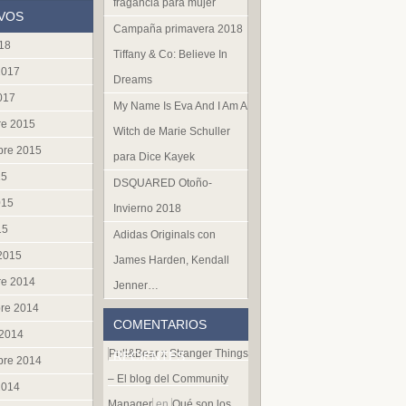
fragancia para mujer
VOS
Campaña primavera 2018
018
Tiffany & Co: Believe In
2017
Dreams
017
My Name Is Eva And I Am A
re 2015
Witch de Marie Schuller
bre 2015
para Dice Kayek
15
DSQUARED Otoño-
015
Invierno 2018
15
Adidas Originals con
 2015
James Harden, Kendall
re 2014
Jenner…
re 2014
COMENTARIOS
 2014
Pull&Bear x Stranger Things
RECIENTES
bre 2014
– El blog del Community
2014
Manager
en
Qué son los