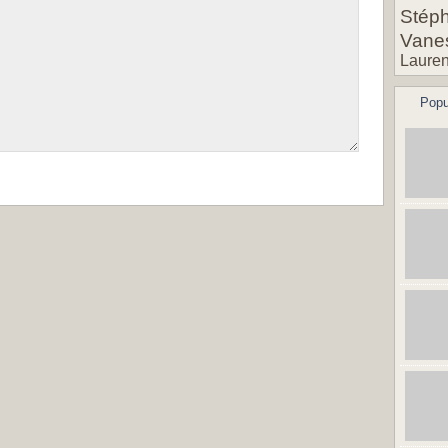
Stéph
Vane
Lauren
Popu