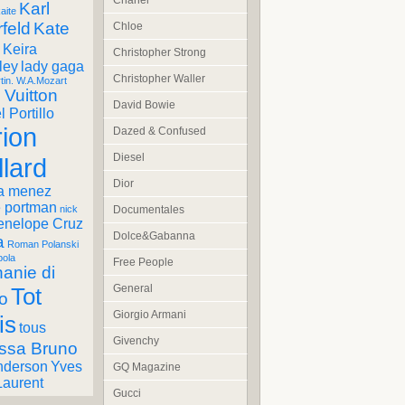
Chanel
Karl
aite
feld
Kate
Chloe
Keira
Christopher Strong
ley
lady gaga
Christopher Waller
tin. W.A.Mozart
 Vuitton
David Bowie
 Portillo
ion
Dazed & Confused
Diesel
llard
Dior
a menez
e portman
Documentales
nick
enelope Cruz
Dolce&Gabanna
a
Roman Polanski
pola
Free People
anie di
General
Tot
o
Giorgio Armani
is
tous
Givenchy
ssa Bruno
nderson
Yves
GQ Magazine
Laurent
Gucci