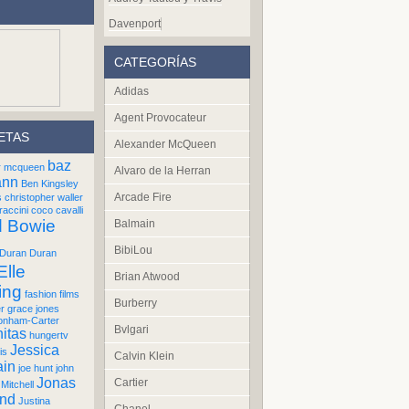
Davenport
CATEGORÍAS
Adidas
Agent Provocateur
ETAS
Alexander McQueen
baz
r mcqueen
Alvaro de la Herran
ann
Ben Kingsley
Arcade Fire
s
christopher waller
raccini
coco cavalli
d Bowie
Balmain
BibiLou
Duran Duran
Elle
Brian Atwood
ing
fashion films
Burberry
er
grace jones
onham-Carter
Bvlgari
itas
hungertv
Jessica
is
Calvin Klein
ain
joe hunt
john
Jonas
Cartier
Mitchell
und
Justina