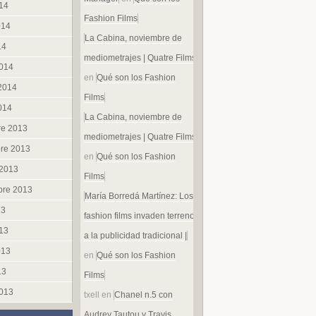
014
Fashion Films
014
La Cabina, noviembre de
14
mediometrajes | Quatre Films
014
en
Qué son los Fashion
 2014
Films
014
La Cabina, noviembre de
re 2013
mediometrajes | Quatre Films
re 2013
en
Qué son los Fashion
 2013
Films
bre 2013
María Borredá Martínez: Los
13
fashion films invaden terreno
013
a la publicidad tradicional |
013
en
Qué son los Fashion
13
Films
013
txell
en
Chanel n.5 con
Audrey Tautou y Travis