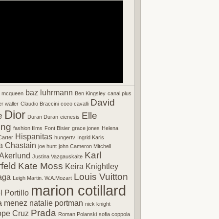
baz luhrmann
r mcqueen
Ben Kingsley
canal plus
David
r waller
Claudio Braccini
coco cavalli
Dior
e
Elle
Duran Duran
eienesis
ing
fashion films
Font Bisier
grace jones
Helena
Hispanitas
arter
hungertv
Ingrid Karis
a Chastain
joe hunt
john Cameron Mitchell
Karl
Akerlund
Justina Vazgauskaite
feld
Kate Moss
Keira Knightley
Louis Vuitton
aga
Leigh Martin. W.A.Mozart
marion cotillard
 Portillo
a menez
natalie portman
nick knight
Prada
ope Cruz
Roman Polanski
sofia coppola