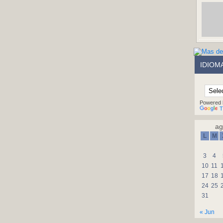
IDIOM
Powered 
T
ag
L
M
3
4
10
11
17
18
24
25
31
« Jun