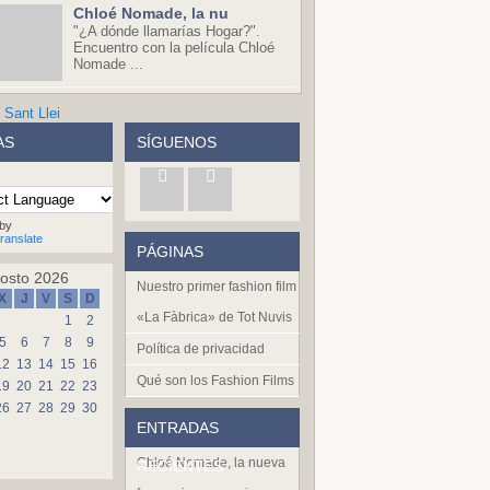
Chloé Nomade, la nu
"¿A dónde llamarías Hogar?".
Encuentro con la película Chloé
Nomade ...
AS
SÍGUENOS
by
ranslate
PÁGINAS
osto 2026
Nuestro primer fashion film
X
J
V
S
D
«La Fàbrica» de Tot Nuvis
1
2
5
6
7
8
9
Política de privacidad
12
13
14
15
16
Qué son los Fashion Films
19
20
21
22
23
26
27
28
29
30
ENTRADAS
Chloé Nomade, la nueva
RECIENTES