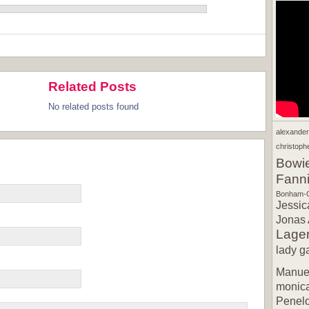
Related Posts
No related posts found
alexande
christophe
Bowi
Fann
Bonham-C
Jessic
Jonas 
Lager
lady g
Manuel
monic
Penel