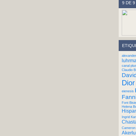
9 DE 9
ETIQU
alexande
luhrm
canal plu
Claudio B
Davi
Dior
eienesis
Fann
Font Bisi
Helena B
Hispan
Ingrid Kar
Chast
Cameron 
Akerl