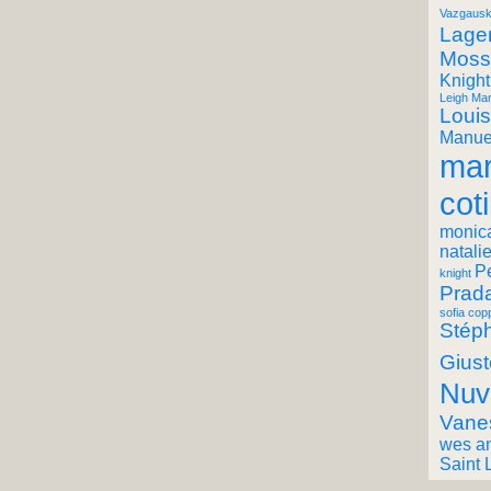
Vazgausk
Lager
Moss
Knight
Leigh Mar
Louis
Manuel
mar
coti
monic
natali
P
knight
Prad
sofia cop
Stéph
Giust
Nuv
Vane
wes a
Saint 