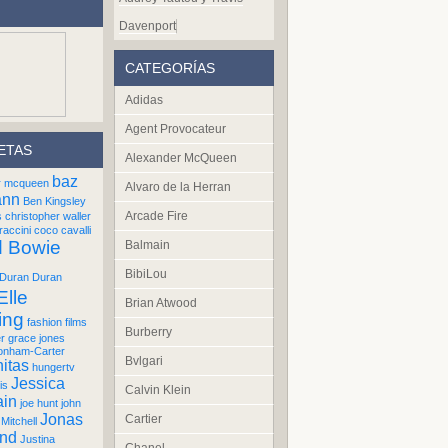
Davenport
CATEGORÍAS
Adidas
Agent Provocateur
ETAS
Alexander McQueen
baz
r mcqueen
Alvaro de la Herran
ann
Ben Kingsley
Arcade Fire
s
christopher waller
raccini
coco cavalli
d Bowie
Balmain
BibiLou
Duran Duran
Elle
Brian Atwood
ing
fashion films
Burberry
er
grace jones
onham-Carter
Bvlgari
itas
hungertv
Jessica
is
Calvin Klein
ain
joe hunt
john
Jonas
Cartier
Mitchell
und
Justina