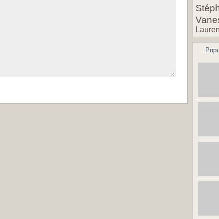
Stéph
Vane
Lauren
Popu