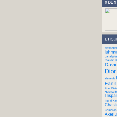
9 DE 9
ETIQU
alexande
luhrm
canal plu
Claudio B
Davi
Dior
eienesis
Fann
Font Bisi
Helena B
Hispan
Ingrid Kar
Chast
Cameron 
Akerl