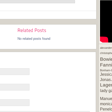
No related posts found
alexande
christophe
Bowi
Fann
Bonham-C
Jessic
Jonas 
Lager
lady g
Manuel
monic
Penel