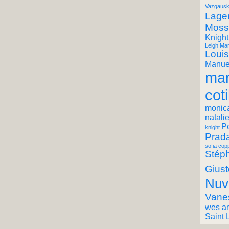
Vazgausk
Lager
Moss
Knight
Leigh Mar
Louis
Manuel
mar
coti
monic
natali
P
knight
Prad
sofia cop
Stéph
Giust
Nuv
Vane
wes a
Saint 