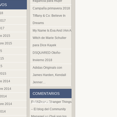
fragancia para mujer
VOS
Campaña primavera 2018
018
Tiffany & Co: Believe In
2017
Dreams
017
My Name Is Eva And I Am A
re 2015
Witch de Marie Schuller
bre 2015
para Dice Kayek
15
DSQUARED Otoño-
015
Invierno 2018
15
Adidas Originals con
 2015
James Harden, Kendall
re 2014
Jenner…
re 2014
COMENTARIOS
 2014
Pull&Bear x Stranger Things
RECIENTES
bre 2014
– El blog del Community
2014
Manager
en
Qué son los