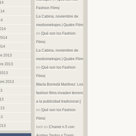
014
Fashion Films
014
La Cabina, noviembre de
14
mediometrajes | Quatre Films
014
en
Qué son los Fashion
 2014
Films
014
La Cabina, noviembre de
re 2013
mediometrajes | Quatre Films
re 2013
en
Qué son los Fashion
 2013
Films
bre 2013
María Borredá Martínez: Los
13
fashion films invaden terreno
013
a la publicidad tradicional |
013
en
Qué son los Fashion
13
Films
013
txell
en
Chanel n.5 con
Audrey Tautou y Travis