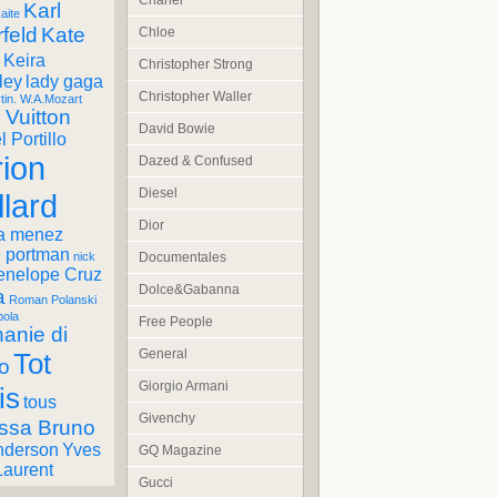
Chanel
Karl
aite
feld
Kate
Chloe
Keira
Christopher Strong
ley
lady gaga
Christopher Waller
tin. W.A.Mozart
 Vuitton
David Bowie
 Portillo
ion
Dazed & Confused
Diesel
llard
Dior
a menez
e portman
Documentales
nick
enelope Cruz
Dolce&Gabanna
a
Roman Polanski
pola
Free People
anie di
General
Tot
o
Giorgio Armani
is
tous
Givenchy
ssa Bruno
nderson
Yves
GQ Magazine
Laurent
Gucci