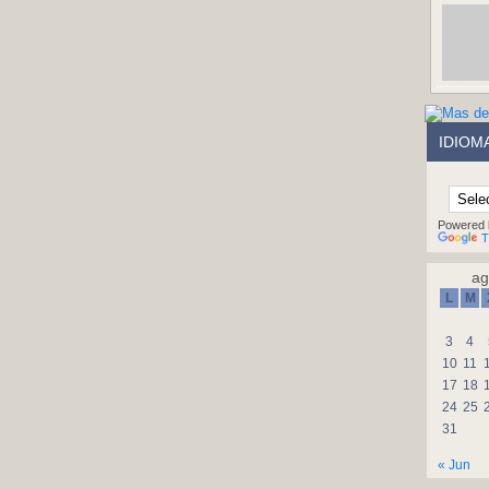
IDIOM
Powered 
T
ag
L
M
3
4
10
11
17
18
24
25
31
« Jun