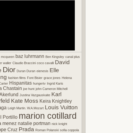
baz luhrmann
r mcqueen
Ben Kingsley
canal plus
David
r waller
Claudio Braccini
coco cavalli
Dior
e
Elle
Duran Duran
eienesis
ing
fashion films
Font Bisier
grace jones
Helena
Hispanitas
arter
hungertv
Ingrid Karis
a Chastain
joe hunt
john Cameron Mitchell
Karl
Akerlund
Justina Vazgauskaite
feld
Kate Moss
Keira Knightley
Louis Vuitton
aga
Leigh Martin. W.A.Mozart
marion cotillard
 Portillo
a menez
natalie portman
nick knight
Prada
ope Cruz
Roman Polanski
sofia coppola