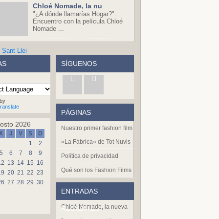
Chloé Nomade, la nu
"¿A dónde llamarías Hogar?".
Encuentro con la película Chloé
Nomade ...
AS
SÍGUENOS
by
ranslate
PÁGINAS
osto 2026
Nuestro primer fashion film
X
J
V
S
D
«La Fàbrica» de Tot Nuvis
1
2
5
6
7
8
9
Política de privacidad
12
13
14
15
16
Qué son los Fashion Films
19
20
21
22
23
26
27
28
29
30
ENTRADAS
Chloé Nomade, la nueva
RECIENTES