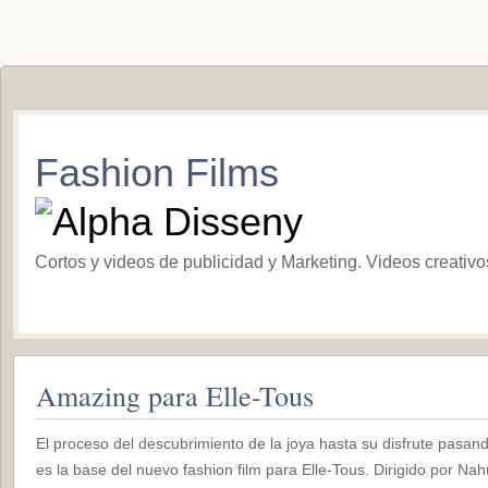
Fashion Films
Cortos y videos de publicidad y Marketing. Videos creativ
Amazing para Elle-Tous
El proceso del descubrimiento de la joya hasta su disfrute pasando
es la base del nuevo fashion film para Elle-Tous. Dirigido por Na