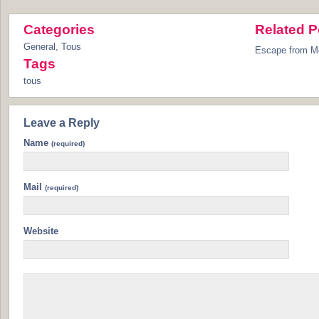
Categories
Related P
General
,
Tous
Escape from M
Tags
tous
Leave a Reply
Name
(required)
Mail
(required)
Website