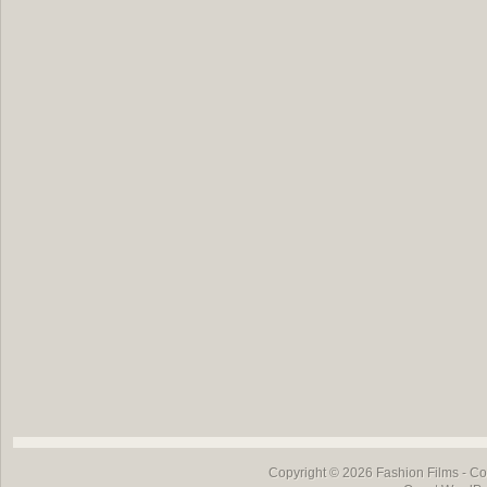
Copyright © 2026
Fashion Films
- Co